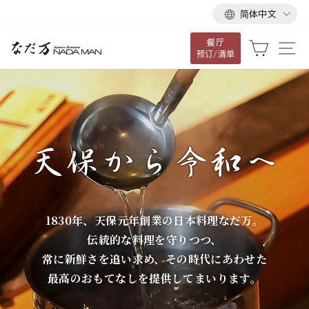
语
跳
简体中文
言
到
餐厅
内
な
大车
网
预订/清单
容
だ
万
1830年、天保元年創業の日本料理なだ万。
伝統的な料理を守りつつ、
常に新鮮さを追い求め、その時代にあわせた
最高のおもてなしを提供してまいります。