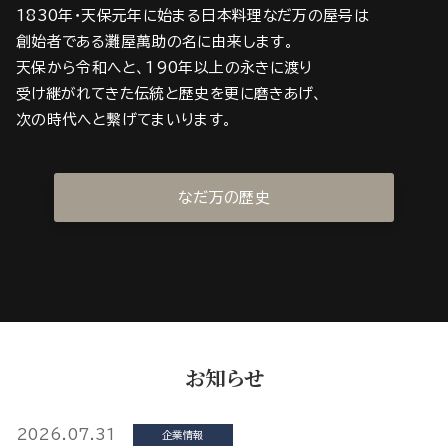
1830年・天保元年に始まる日本料理なだ万の屋号は
創始者である灘屋萬助の名に由来します。
天保から令和へと、190年以上の永きに渡り
受け継がれてきた伝統と歴史を更に磨きあげ、
次の時代へと繋げてまいります。
なだ万の歴史
お知らせ
2026.07.31
企業情報