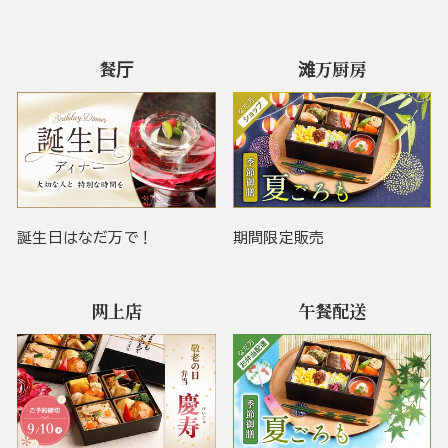
餐厅
滩万厨房
誕生日はなだ万で！
期間限定販売
网上店
午餐配送