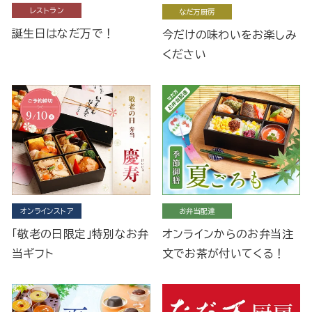
レストラン
なだ万厨房
誕生日はなだ万で！
今だけの味わいをお楽しみ
ください
オンラインストア
お弁当配達
「敬老の日限定」特別なお弁
オンラインからのお弁当注
当ギフト
文でお茶が付いてくる！