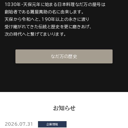
1830年・天保元年に始まる日本料理なだ万の屋号は
創始者である灘屋萬助の名に由来します。
天保から令和へと、190年以上の永きに渡り
受け継がれてきた伝統と歴史を更に磨きあげ、
次の時代へと繋げてまいります。
なだ万の歴史
お知らせ
2026.07.31
企業情報