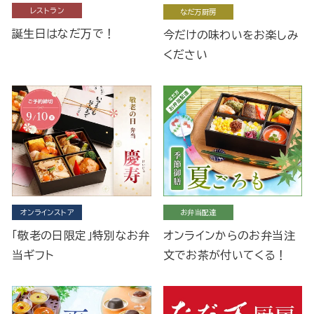
レストラン
なだ万厨房
誕生日はなだ万で！
今だけの味わいをお楽しみ
ください
オンラインストア
お弁当配達
「敬老の日限定」特別なお弁
オンラインからのお弁当注
当ギフト
文でお茶が付いてくる！