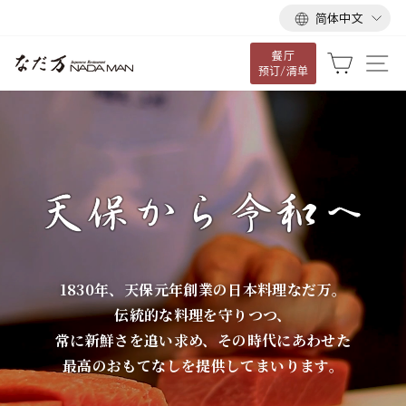
语
跳
简体中文
言
到
餐厅
内
な
大车
网
预订/清单
容
だ
万
1830年、天保元年創業の日本料理なだ万。
伝統的な料理を守りつつ、
常に新鮮さを追い求め、その時代にあわせた
最高のおもてなしを提供してまいります。