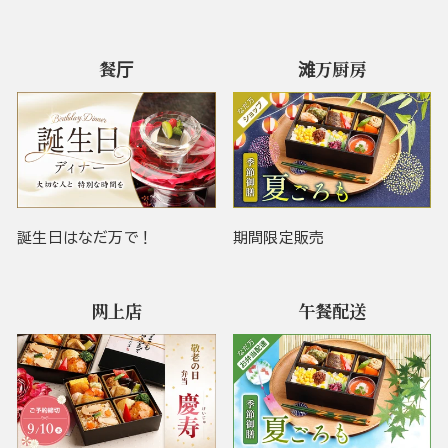
餐厅
滩万厨房
誕生日はなだ万で！
期間限定販売
网上店
午餐配送