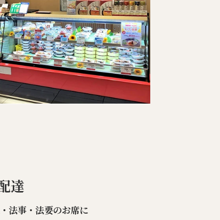
配達
楽・法事・法要のお席に