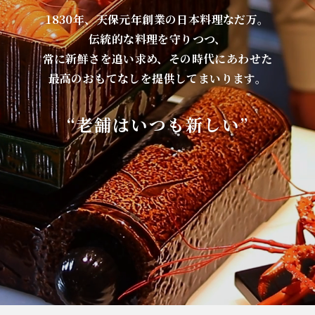
1830年、天保元年創業の日本料理なだ万。
伝統的な料理を守りつつ、
常に新鮮さを追い求め、その時代にあわせた
最高のおもてなしを提供してまいります。
“老舗はいつも新しい”