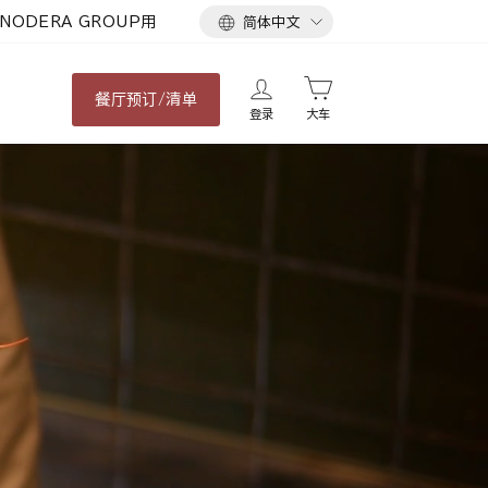
语
NODERA GROUP用
简体中文
言
餐厅
预订/清单
登录
大车