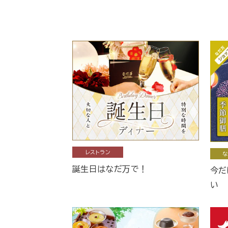
レストラン
な
誕生日はなだ万で！
今だ
い