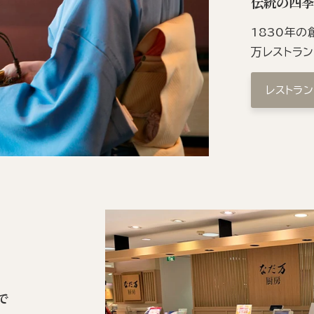
伝統の四
1830年
万レストラ
レストラ
で