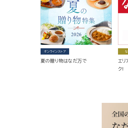
オンラインストア
な
夏の贈り物はなだ万で
エリ
ク!