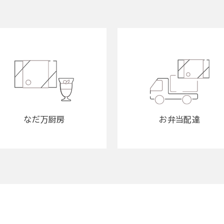
なだ万厨房
お弁当配達