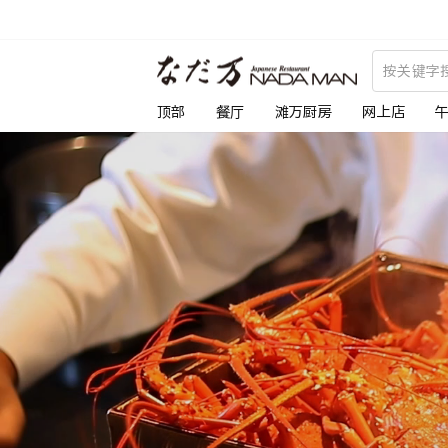
跳
到
な
内
容
だ
顶部
餐厅
滩万厨房
网上店
万