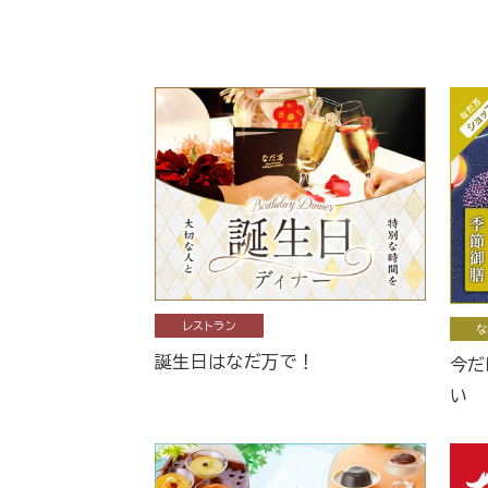
レストラン
な
誕生日はなだ万で！
今だ
い