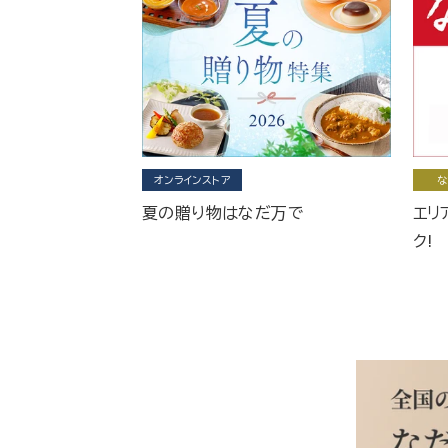
オンラインストア
な
夏の贈り物はなだ万で
エリ
ク!