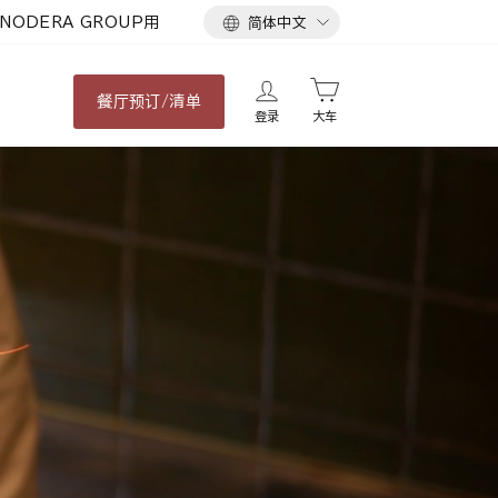
语
NODERA GROUP用
简体中文
言
餐厅
预订/清单
登录
大车