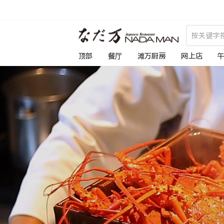
跳
到
な
内
容
だ
顶部
餐厅
滩万厨房
网上店
万