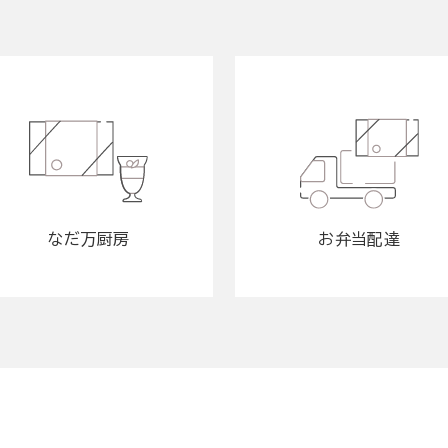
なだ万厨房
お弁当配達