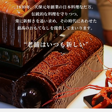
1830年、天保元年創業の日本料理なだ万。
伝統的な料理を守りつつ、
常に新鮮さを追い求め、その時代にあわせた
最高のおもてなしを提供してまいります。
“老舗はいつも新しい”