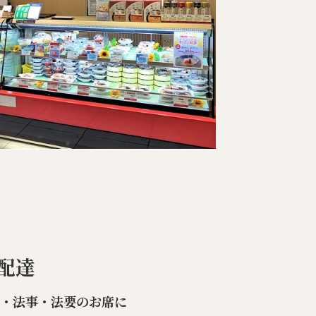
配達
楽・法事・法要のお席に