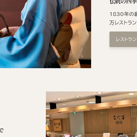
伝統の四
1830年
万レストラ
レストラ
で