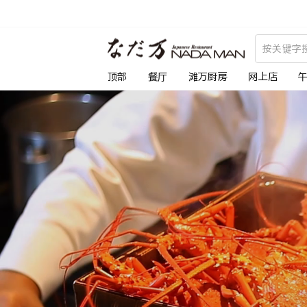
跳
到
な
内
容
だ
顶部
餐厅
滩万厨房
网上店
万