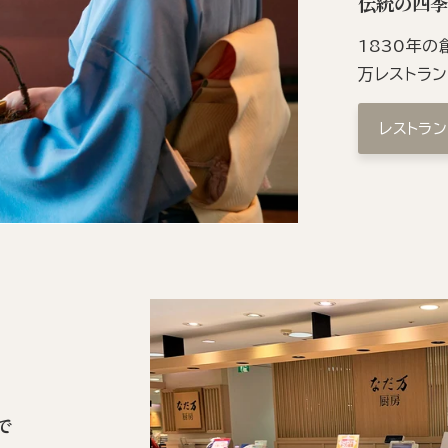
伝統の四
1830年
万レストラ
レストラ
で