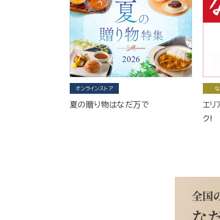
オンラインストア
な
夏の贈り物はなだ万で
エリ
ク!