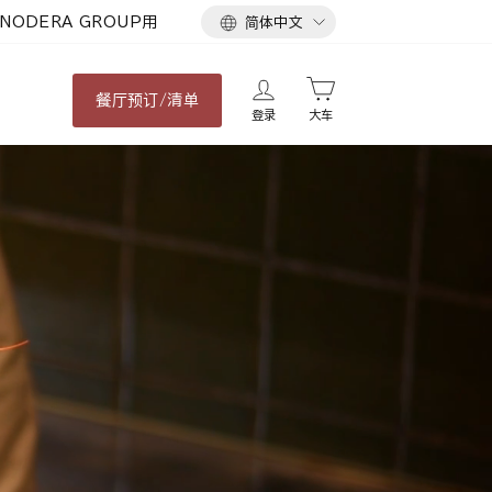
语
NODERA GROUP用
简体中文
言
餐厅
预订/清单
登录
大车