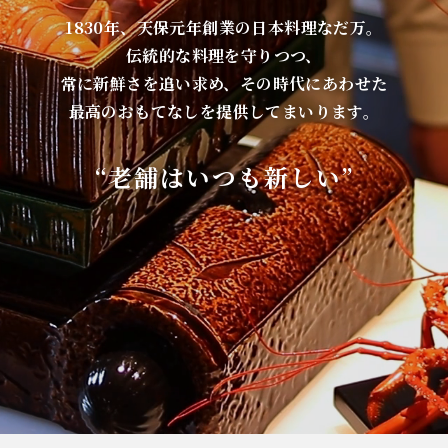
1830年、天保元年創業の日本料理なだ万。
伝統的な料理を守りつつ、
常に新鮮さを追い求め、その時代にあわせた
最高のおもてなしを提供してまいります。
“老舗はいつも新しい”