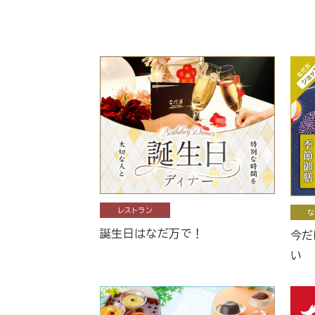
レストラン
な
誕生日はなだ万で！
今だ
い