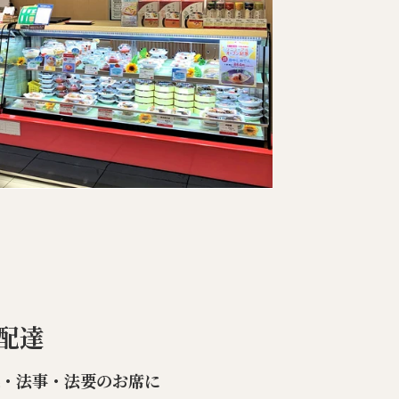
配達
楽・法事・法要のお席に