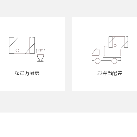
なだ万厨房
お弁当配達