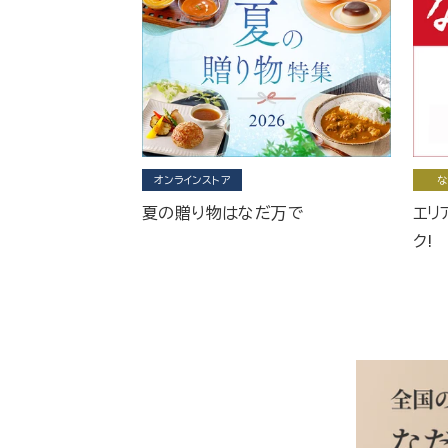
オンラインストア
な
夏の贈り物はなだ万で
エリ
ク!