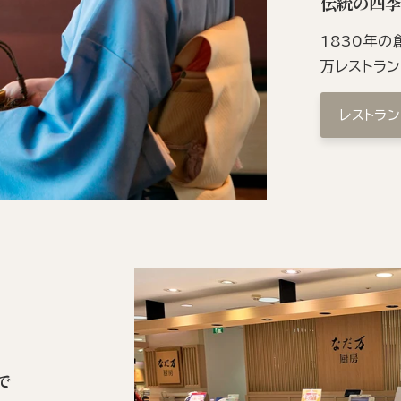
伝統の四
1830年
万レストラ
レストラ
で