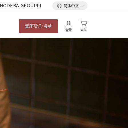
语
NODERA GROUP用
简体中文
言
餐厅
预订/清单
登录
大车