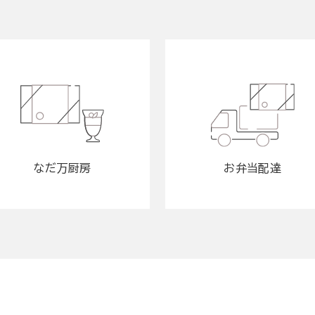
なだ万厨房
お弁当配達