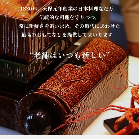
1830年、天保元年創業の日本料理なだ万。
伝統的な料理を守りつつ、
常に新鮮さを追い求め、その時代にあわせた
最高のおもてなしを提供してまいります。
“老舗はいつも新しい”