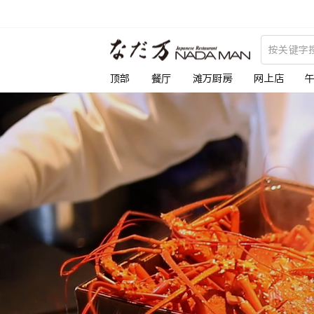
跳
到
な
内
容
だ
顶部
餐厅
滩万厨房
网上店
万