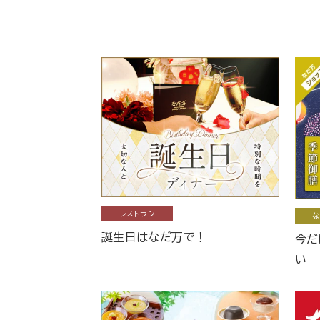
レストラン
な
誕生日はなだ万で！
今だ
い