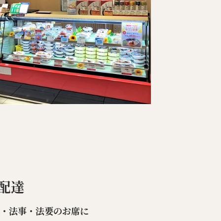
配達
楽・法事・法要のお席に