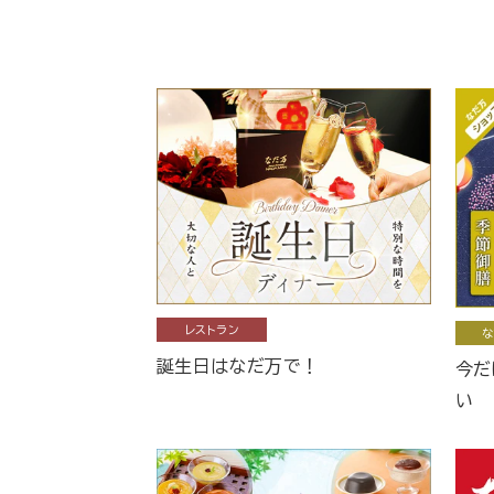
レストラン
な
誕生日はなだ万で！
今だ
い