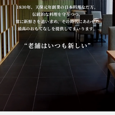
1830年、天保元年創業の日本料理なだ万。
伝統的な料理を守りつつ、
常に新鮮さを追い求め、その時代にあわせた
最高のおもてなしを提供してまいります。
“老舗はいつも新しい”