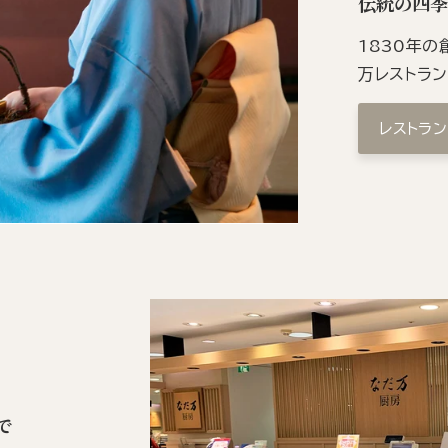
伝統の四
1830年
万レストラ
レストラ
で