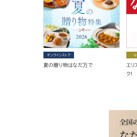
オンラインストア
な
夏の贈り物はなだ万で
エリ
ク!