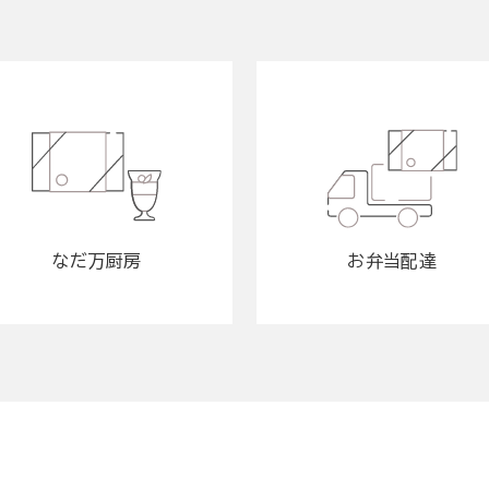
なだ万厨房
お弁当配達