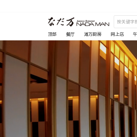
跳
到
な
内
容
だ
顶部
餐厅
滩万厨房
网上店
万