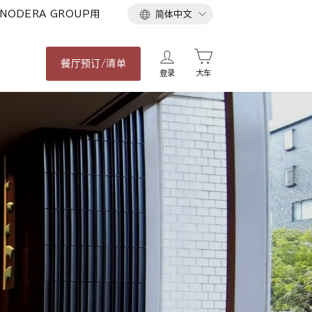
语
NODERA GROUP用
简体中文
言
餐厅
预订/清单
登录
大车