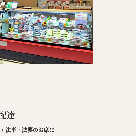
配達
楽・法事・法要のお席に