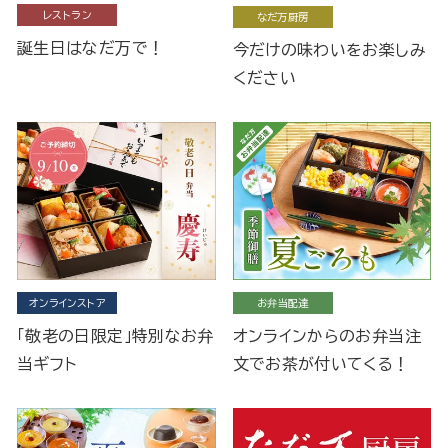
レストラン
なだ万厨房
誕生日はなだ万で！
今だけの味わいをお楽しみ
ください
オンラインストア
お弁当配達
「敬老の日限定」特別なお弁
オンラインからのお弁当注
当ギフト
文でお茶が付いてくる！