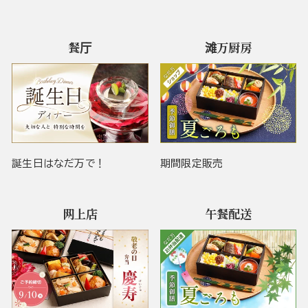
餐厅
滩万厨房
誕生日はなだ万で！
期間限定販売
网上店
午餐配送