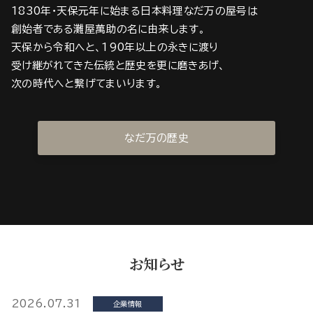
1830年・天保元年に始まる日本料理なだ万の屋号は
創始者である灘屋萬助の名に由来します。
天保から令和へと、190年以上の永きに渡り
受け継がれてきた伝統と歴史を更に磨きあげ、
次の時代へと繋げてまいります。
なだ万の歴史
お知らせ
2026.07.31
企業情報