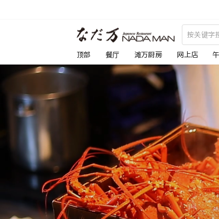
跳
到
な
内
容
だ
顶部
餐厅
滩万厨房
网上店
万