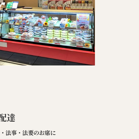
配達
楽・法事・法要のお席に