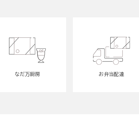
なだ万厨房
お弁当配達