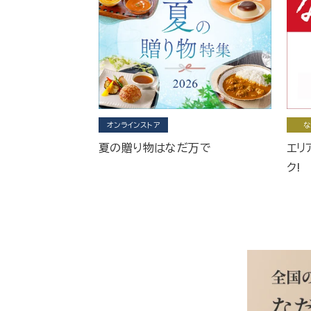
オンラインストア
な
夏の贈り物はなだ万で
エリ
ク!