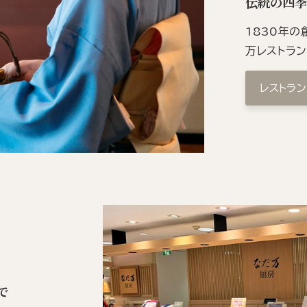
伝統の四
1830年
万レストラ
レストラ
で