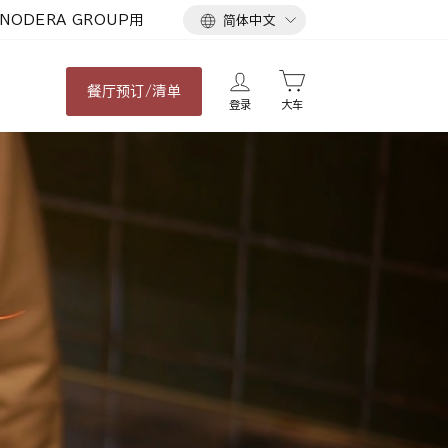
语
NODERA GROUP用
简体中文
言
餐厅
预订/清单
登录
大车