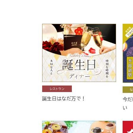
レストラン
な
誕生日はなだ万で！
今だ
い