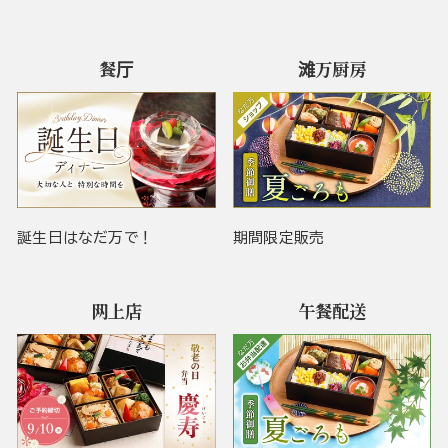
餐厅
滩万厨房
誕生日はなだ万で！
期間限定販売
网上店
午餐配送