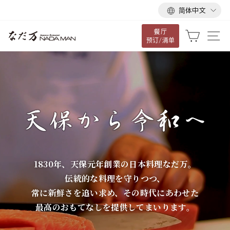
语
跳
简体中文
言
到
餐厅
内
な
大车
网
预订/清单
容
だ
万
1830年、天保元年創業の日本料理なだ万。
伝統的な料理を守りつつ、
常に新鮮さを追い求め、その時代にあわせた
最高のおもてなしを提供してまいります。