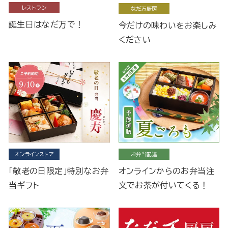
レストラン
なだ万厨房
誕生日はなだ万で！
今だけの味わいをお楽しみ
ください
オンラインストア
お弁当配達
「敬老の日限定」特別なお弁
オンラインからのお弁当注
当ギフト
文でお茶が付いてくる！