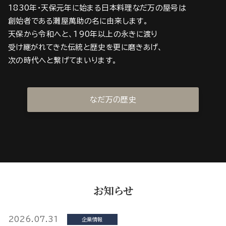
1830年・天保元年に始まる日本料理なだ万の屋号は
創始者である灘屋萬助の名に由来します。
天保から令和へと、190年以上の永きに渡り
受け継がれてきた伝統と歴史を更に磨きあげ、
次の時代へと繋げてまいります。
なだ万の歴史
お知らせ
2026.07.31
企業情報