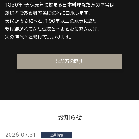
1830年・天保元年に始まる日本料理なだ万の屋号は
創始者である灘屋萬助の名に由来します。
天保から令和へと、190年以上の永きに渡り
受け継がれてきた伝統と歴史を更に磨きあげ、
次の時代へと繋げてまいります。
なだ万の歴史
お知らせ
2026.07.31
企業情報