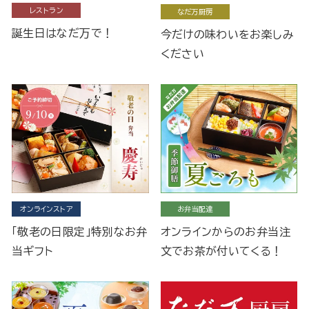
レストラン
なだ万厨房
誕生日はなだ万で！
今だけの味わいをお楽しみ
ください
オンラインストア
お弁当配達
「敬老の日限定」特別なお弁
オンラインからのお弁当注
当ギフト
文でお茶が付いてくる！