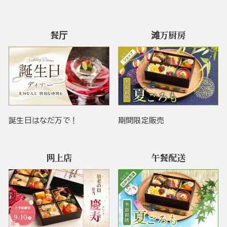
餐厅
滩万厨房
誕生日はなだ万で！
期間限定販売
网上店
午餐配送