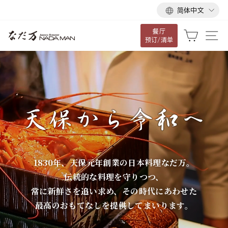
语
跳
简体中文
言
到
餐厅
内
な
大车
网
预订/清单
容
だ
万
1830年、天保元年創業の日本料理なだ万。
伝統的な料理を守りつつ、
常に新鮮さを追い求め、その時代にあわせた
最高のおもてなしを提供してまいります。