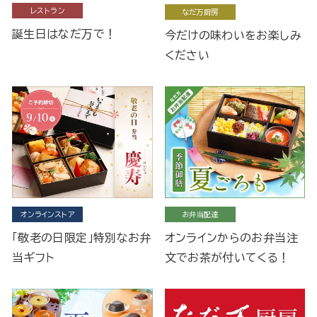
レストラン
なだ万厨房
誕生日はなだ万で！
今だけの味わいをお楽しみ
ください
オンラインストア
お弁当配達
「敬老の日限定」特別なお弁
オンラインからのお弁当注
当ギフト
文でお茶が付いてくる！