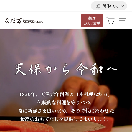
语
跳
简体中文
言
到
餐厅
内
な
大车
网
预订/清单
容
だ
万
1830年、天保元年創業の日本料理なだ万。
伝統的な料理を守りつつ、
常に新鮮さを追い求め、その時代にあわせた
最高のおもてなしを提供してまいります。