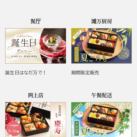
餐厅
滩万厨房
誕生日はなだ万で！
期間限定販売
网上店
午餐配送