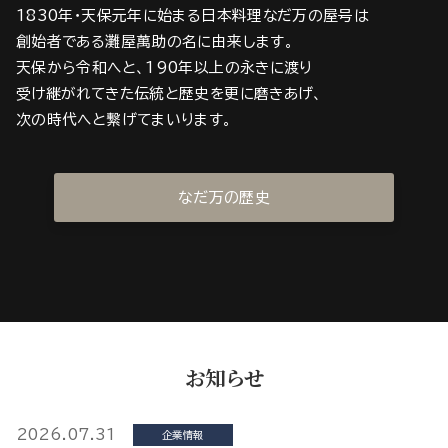
1830年・天保元年に始まる日本料理なだ万の屋号は
創始者である灘屋萬助の名に由来します。
天保から令和へと、190年以上の永きに渡り
受け継がれてきた伝統と歴史を更に磨きあげ、
次の時代へと繋げてまいります。
なだ万の歴史
お知らせ
2026.07.31
企業情報