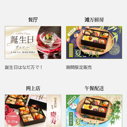
餐厅
滩万厨房
誕生日はなだ万で！
期間限定販売
网上店
午餐配送