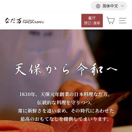
语
跳
简体中文
言
到
餐厅
内
な
大车
网
预订/清单
容
だ
万
1830年、天保元年創業の日本料理なだ万。
伝統的な料理を守りつつ、
常に新鮮さを追い求め、その時代にあわせた
最高のおもてなしを提供してまいります。