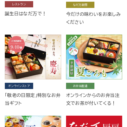
レストラン
なだ万厨房
誕生日はなだ万で！
今だけの味わいをお楽しみ
ください
オンラインストア
お弁当配達
「敬老の日限定」特別なお弁
オンラインからのお弁当注
当ギフト
文でお茶が付いてくる！