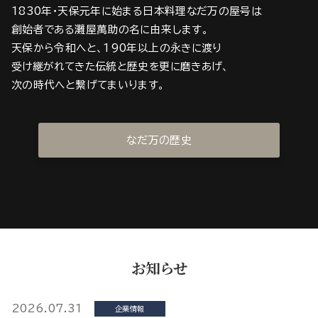
1830年・天保元年に始まる日本料理なだ万の屋号は
創始者である灘屋萬助の名に由来します。
天保から令和へと、190年以上の永きに渡り
受け継がれてきた伝統と歴史を更に磨きあげ、
次の時代へと繋げてまいります。
なだ万の歴史
お知らせ
2026.07.31
企業情報