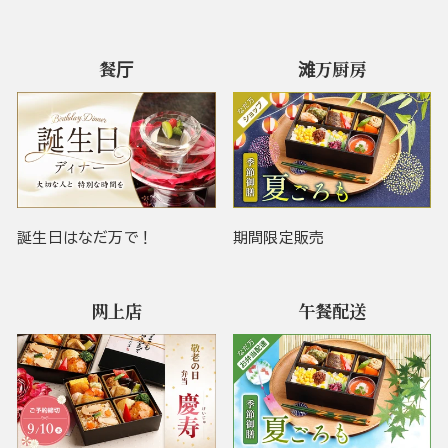
餐厅
滩万厨房
誕生日はなだ万で！
期間限定販売
网上店
午餐配送