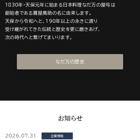
1830年・天保元年に始まる日本料理なだ万の屋号は
創始者である灘屋萬助の名に由来します。
天保から令和へと、190年以上の永きに渡り
受け継がれてきた伝統と歴史を更に磨きあげ、
次の時代へと繋げてまいります。
なだ万の歴史
お知らせ
2026.07.31
企業情報