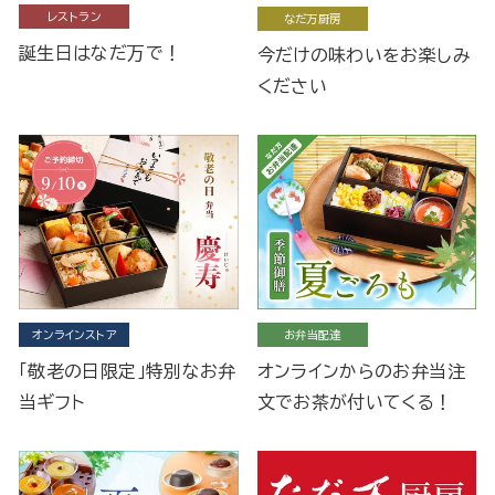
レストラン
なだ万厨房
誕生日はなだ万で！
今だけの味わいをお楽しみ
ください
オンラインストア
お弁当配達
「敬老の日限定」特別なお弁
オンラインからのお弁当注
当ギフト
文でお茶が付いてくる！