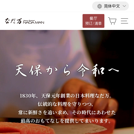
语
跳
简体中文
言
到
餐厅
内
な
大车
网
预订/清单
容
だ
万
1830年、天保元年創業の日本料理なだ万。
伝統的な料理を守りつつ、
常に新鮮さを追い求め、その時代にあわせた
最高のおもてなしを提供してまいります。