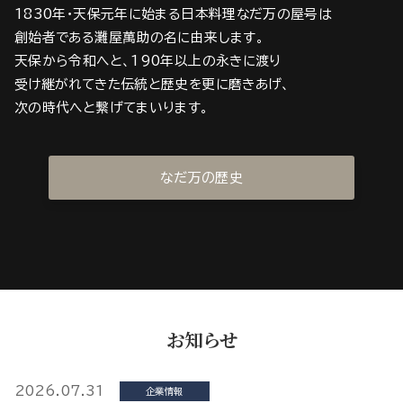
1830年・天保元年に始まる日本料理なだ万の屋号は
創始者である灘屋萬助の名に由来します。
天保から令和へと、190年以上の永きに渡り
受け継がれてきた伝統と歴史を更に磨きあげ、
次の時代へと繋げてまいります。
なだ万の歴史
お知らせ
2026.07.31
企業情報