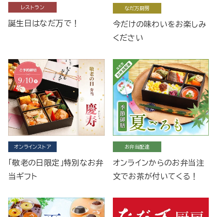
レストラン
なだ万厨房
誕生日はなだ万で！
今だけの味わいをお楽しみ
ください
オンラインストア
お弁当配達
「敬老の日限定」特別なお弁
オンラインからのお弁当注
当ギフト
文でお茶が付いてくる！