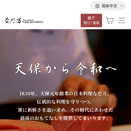
语
跳
简体中文
言
到
餐厅
内
な
大车
网
预订/清单
容
だ
万
1830年、天保元年創業の日本料理なだ万。
伝統的な料理を守りつつ、
常に新鮮さを追い求め、その時代にあわせた
最高のおもてなしを提供してまいります。