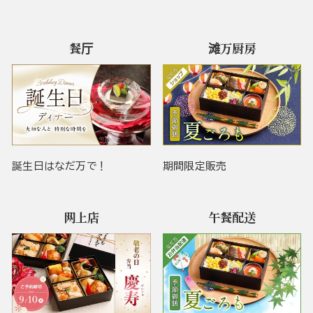
餐厅
滩万厨房
誕生日はなだ万で！
期間限定販売
网上店
午餐配送