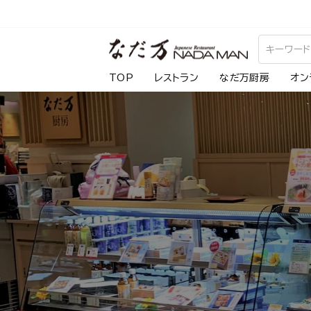
ス
キ
ッ
プ
TOP
レストラン
なだ万厨房
オン
し
て
コ
ン
テ
ン
ツ
に
移
動
す
る