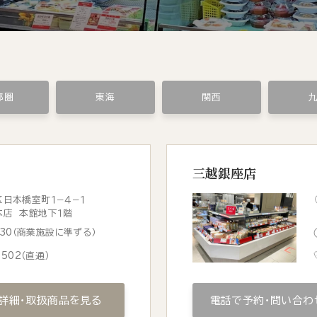
都圏
東海
関西
三越銀座店
日本橋室町１−４−１
本店 本館地下１階
9:30（商業施設に準ずる）
0502
（直通）
詳細・取扱商品を見る
電話で予約・問い合わ