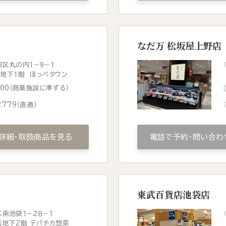
なだ万 松坂屋上野店
区丸の内１−９−１
地下１階 ほっぺタウン
0:00（商業施設に準ずる）
2779
（直通）
詳細・取扱商品を見る
電話で予約・問い合わ
東武百貨店池袋店
南池袋１−２８−１
地下2階 デパチカ惣菜