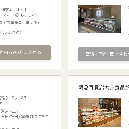
道玄坂1-12-1
ードショー②（しぶちか）
1:00（商業施設に準ずる）
4356
（直通）
詳細・取扱商品を見る
電話で予約・問い合わ
阪急百貨店大井食品
輪３−２６−２７
内
00（月～土）
:30（日・祝日)（商業施設に準ず