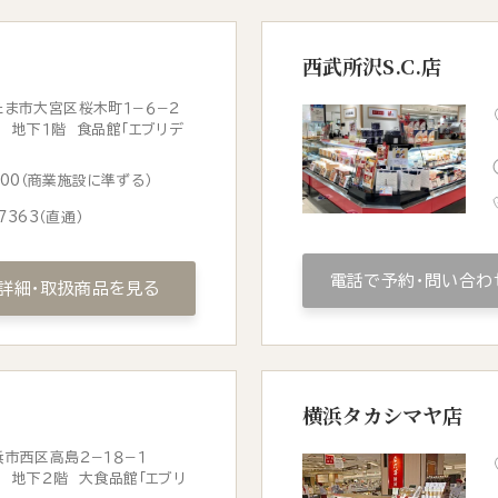
西武所沢S.C.店
ま市大宮区桜木町１−６−２
 地下１階 食品館「エブリデ
0:00（商業施設に準ずる）
7363
（直通）
電話で予約・問い合わ
詳細・取扱商品を見る
横浜タカシマヤ店
市西区高島２−１８−１
 地下２階 大食品館「エブリ