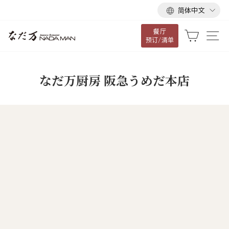
语
跳
简体中文
言
到
餐厅
内
大车
网
预订/清单
容
なだ万厨房 阪急うめだ本店