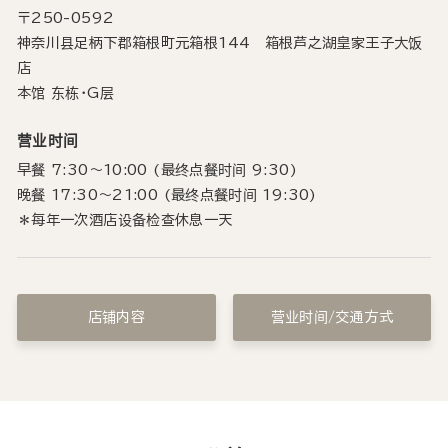
〒250-0592
神奈川县足柄下郡箱根町元箱根144 箱根芦之湖皇家王子大饭
店
本馆 东栋・G层
营业时间
早餐 7:30～10:00 (最终点餐时间 9:30)
晚餐 17:30～21:00 (最终点餐时间 19:30)
＊每年一次酒店设备检查休息一天
店铺内容
营业时间/交通方式