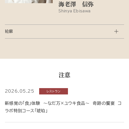
海老澤 信弥
Shinya Ebisawa
轮廓
注意
2026.05.25
レストラン
新感覚の「食」体験 ～なだ万×ユウキ食品～ 奇跡の饗宴 コ
ラボ特別コース「琥珀」