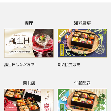
餐厅
滩万厨房
誕生日はなだ万で！
期間限定販売
网上店
午餐配送