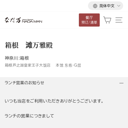
语
跳
简体中文
言
到
餐厅
内
大车
网
预订/清单
容
箱根 滩万雅殿
神奈川：箱根
箱根芦之湖皇家王子大饭店 本馆 东栋・G层
ランチ営業のお知らせ
いつも当店をご利用いただきありがとうございます。
ランチの営業につきまして