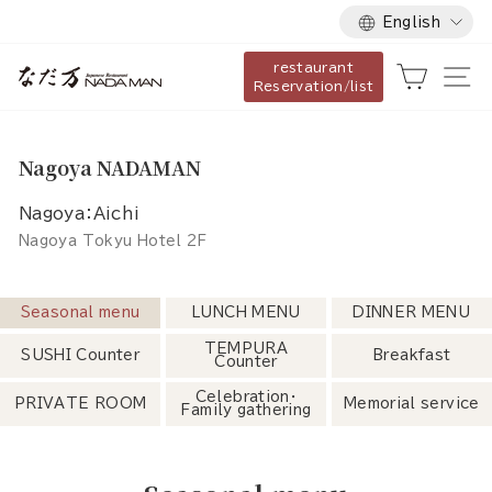
Language
Skip
English
to
restaurant
content
Cart
Si
Reservation/list
Nagoya NADAMAN
Nagoya：Aichi
Nagoya Tokyu Hotel 2F
Seasonal menu
LUNCH MENU
DINNER MENU
TEMPURA
SUSHI Counter
Breakfast
Counter
Celebration・
PRIVATE ROOM
Memorial service
Family gathering