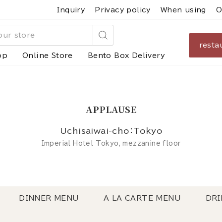
Inquiry
Privacy policy
When using
O
resta
Search
op
Online Store
Bento Box Delivery
APPLAUSE
Uchisaiwai-cho：Tokyo
Imperial Hotel Tokyo, mezzanine floor
DINNER MENU
A LA CARTE MENU
DRI