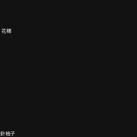
 花穂
針柚子