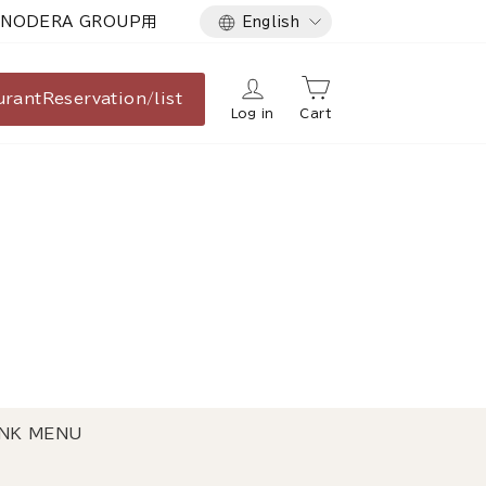
Language
NODERA GROUP用
English
urant
Reservation/list
Log in
Cart
NK MENU