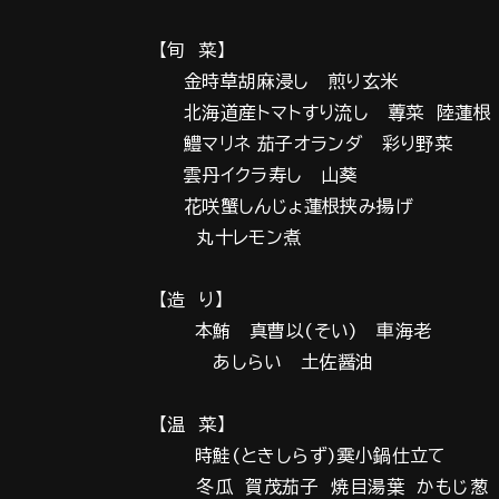
【旬 菜】
金時草胡麻浸し 煎り玄米
北海道産トマトすり流し 蓴菜 陸蓮根
鱧マリネ 茄子オランダ 彩り野菜
雲丹イクラ寿し 山葵
花咲蟹しんじょ蓮根挟み揚げ
丸十レモン煮
【造 り】
本鮪 真曹以(そい) 車海老
あしらい 土佐醤油
【温 菜】
時鮭(ときしらず)霙小鍋仕立て
冬瓜 賀茂茄子 焼目湯葉 かもじ葱 