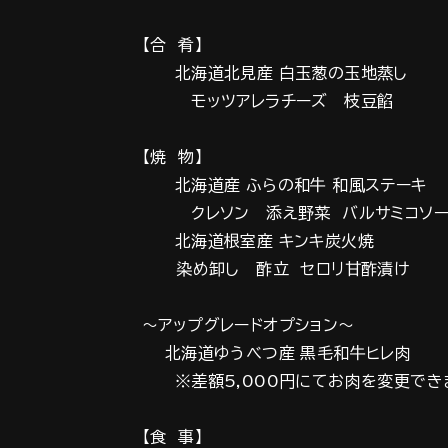
【合 肴】
北海道北見産 白玉葱の玉地蒸し
モッツアレラチーズ 枝豆餡
【焼 物】
北海道産 ふらの和牛 和風ステーキ
クレソン 添え野菜 バルサミコソー
北海道根室産 キンキ炭火焼
染め卸し 酢立 セロリ甘酢漬け
～アップグレードオプション～
北海道ゆうべつ産 黒毛和牛ヒレ肉
※差額5,000円にてお肉を変更でき
【食 事】