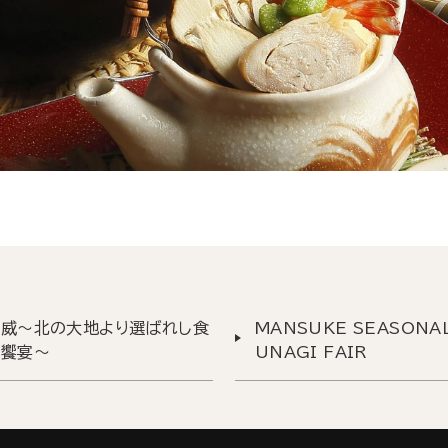
神威～北の大地より選ばれし食
MANSUKE SEASONA
の饗宴～
UNAGI FAIR