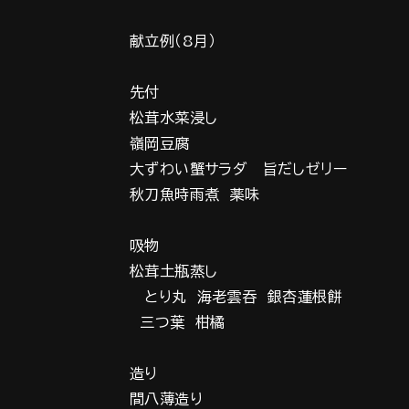
献立例（8月）
先付
松茸水菜浸し
嶺岡豆腐
大ずわい蟹サラダ 旨だしゼリー
秋刀魚時雨煮 薬味
吸物
松茸土瓶蒸し
とり丸 海老雲吞 銀杏蓮根餅
三つ葉 柑橘
造り
間八薄造り