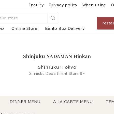
Inquiry
Privacy policy
When using
O
resta
Search
op
Online Store
Bento Box Delivery
Shinjuku NADAMAN Hinkan
Shinjuku：Tokyo
Shinjuku Department Store 8F
DINNER MENU
A LA CARTE MENU
TEM