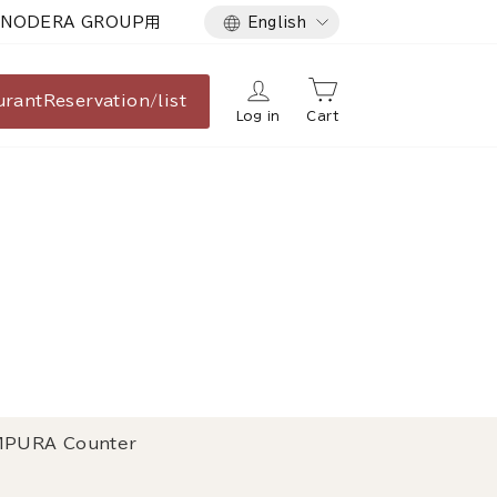
Language
NODERA GROUP用
English
urant
Reservation/list
Log in
Cart
PURA Counter