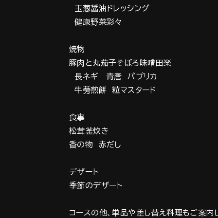
玉葱醤油ドレッシング
健康野菜彩々
焼物
豚肉と丸茄子そぼろ味噌田楽
長ネギ 青唐 パプリカ
牛蒡煎餅 粒マスタード
食事
松茸釜炊き
香の物 赤だし
デザート
季節のデザート
コースの他、単品や差し替え料理もご案内