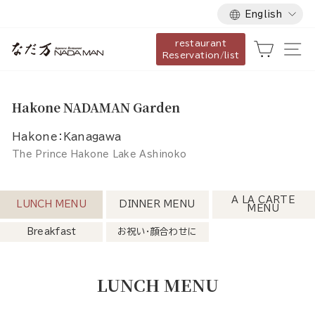
Language
Skip
English
to
restaurant
content
Cart
Si
Reservation/list
Hakone NADAMAN Garden
Hakone：Kanagawa
The Prince Hakone Lake Ashinoko
A LA CARTE
LUNCH MENU
DINNER MENU
MENU
Breakfast
お祝い・顔合わせに
LUNCH MENU