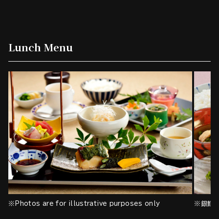
Lunch Menu
※Photos are for illustrative purposes only
※銀鱈