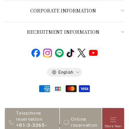
CORPORATE INFORMATION
RECRUITMENT INFORMATION
Language
English
Telephone
reservation
Online
Store
+81-3-3265-
reservation
Copyright 2026 NADAMAN inc.
Store Navi