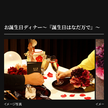
お誕生日ディナー～『誕生日はなだ万で』～
イメージ写真
イメージ