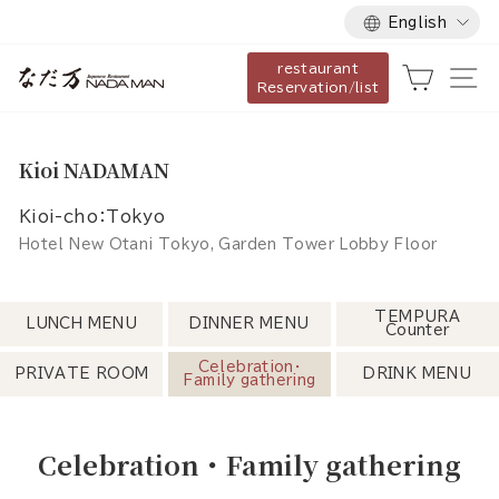
Language
Skip
English
to
restaurant
content
Cart
Si
Reservation/list
Kioi NADAMAN
Kioi-cho：Tokyo
Hotel New Otani Tokyo, Garden Tower Lobby Floor
TEMPURA
LUNCH MENU
DINNER MENU
Counter
Celebration・
PRIVATE ROOM
DRINK MENU
Family gathering
Celebration・Family gathering