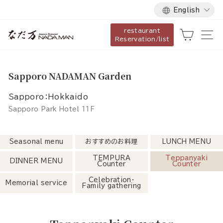
Language
Skip
English
to
restaurant
content
Cart
Si
Reservation/list
Sapporo NADAMAN Garden
Sapporo：Hokkaido
Sapporo Park Hotel 11F
Seasonal menu
おすすめのお料理
LUNCH MENU
TEMPURA
Teppanyaki
DINNER MENU
Counter
Counter
Celebration・
Memorial service
Family gathering