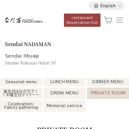
Language
Skip
English
to
restaurant
content
Cart
Si
Reservation/list
Sendai NADAMAN
Sendai：Miyagi
Sendai Kokusai Hotel 5F
Seasonal menu
LUNCH MENU
DINNER MENU
誕生日はなだ万で！
DRINK MENU
PRIVATE ROOM
～お誕生日ディナー～
Celebration・
Memorial service
Family gathering