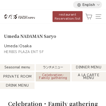
Language
Skip
English
to
restaurant
content
Cart
Si
Reservation/list
Umeda NADAMAN Saryo
Umeda：Osaka
HERBIS PLAZA ENT 5F
Seasonal menu
ランチメニュー
DINNER MENU
Celebration・
A LA CARTE
PRIVATE ROOM
Family gathering
MENU
DRINK MENU
Celebration・Family gathering