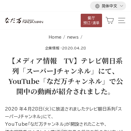
语
跳
简体中文
言
到
餐厅
内
大车
网
预订/清单
容
Home
/
news
/
企業情報
·
2020.04.28
【メディア情報 TV】テレビ朝日系
列「スーパーJチャンネル」にて、
YouTube「なだ万チャンネル」で公
開中の動画が紹介されました。
2020 年4月28日（火）に放送されましたテレビ朝日系列「ス
ーパーJチャンネル」にて、
YouTube「なだ万チャンネル」
が開設されたことや、