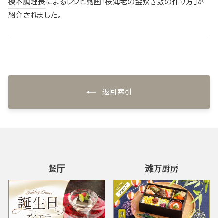
榎本調理長
によるレシピ動画「桜海老の釜炊き飯の作り方」が
紹介されました。
返回索引
餐厅
滩万厨房