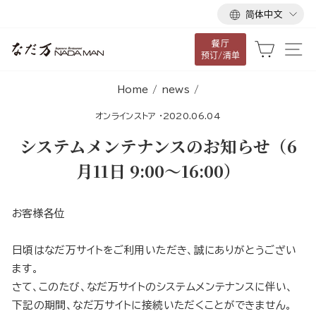
语
跳
简体中文
言
到
餐厅
内
大车
网
预订/清单
容
Home
/
news
/
オンラインストア
·
2020.06.04
システムメンテナンスのお知らせ（6
月11日 9:00～16:00）
お客様各位
日頃はなだ万サイトをご利用いただき、誠にありがとうござい
ます。
さて、このたび、なだ万サイトのシステムメンテナンスに伴い、
下記の期間、なだ万サイトに接続いただくことができません。