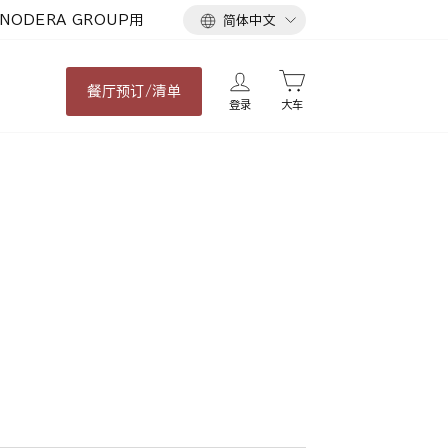
语
NODERA GROUP用
简体中文
言
餐厅
预订/清单
登录
大车