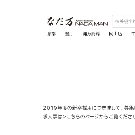
跳
到
内
容
顶部
餐厅
滩万厨房
网上店
2019年度の新卒採用につきまして、募集
求人票は
>こちら
のページからご覧くださ