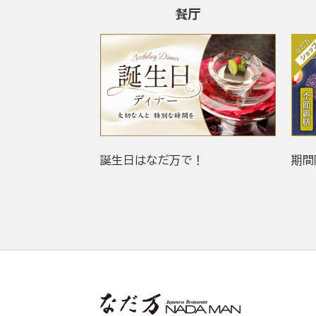
餐厅
誕生日はなだ万で！
期間