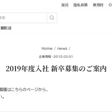
询问
隐私政策
使用时
O
搜
午餐配送
索
Home
/
news
/
企業情報
·
2018.03.01
2019年度入社 新卒募集のご案内
職種は
こちら
のページから、
い。