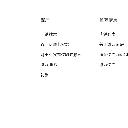
餐厅
滩万厨房
店铺搜索
店铺列表
各店厨师长介绍
关于滩万厨房
对于有食物过敏的顾客
直到便当/配菜
滩万画廊
滩万便当
礼券