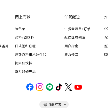
网上商城
午餐配送
公
特色菜
午餐盒清单/订单
公
调料/调味料
配送区域列表
历
准备好
日式汤和咖喱
用户指南
滩
烹饪原料和米饭伴侣
滩万便当
招
糖果和饮料
滩万监修产品
语
简体中文