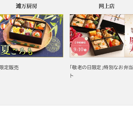
滩万厨房
网上店
限定販売
「敬老の日限定」特別なお弁
ト