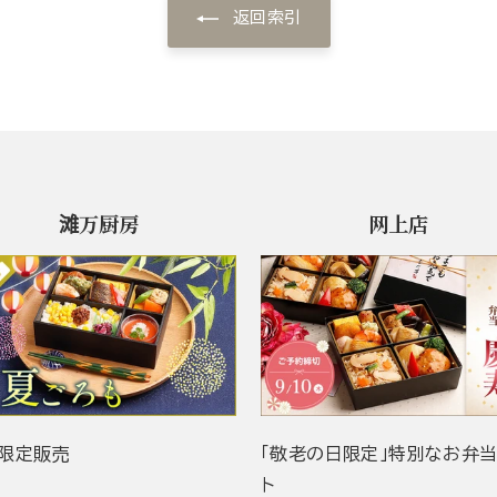
返回索引
滩万厨房
网上店
限定販売
「敬老の日限定」特別なお弁
ト