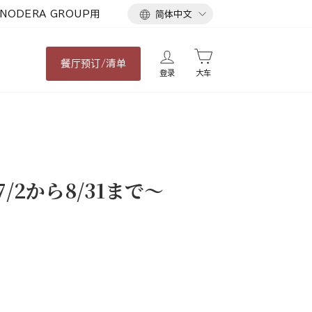
语
NODERA GROUP用
简体中文
言
餐厅
预订/清单
登录
大车
/2から8/31まで〜