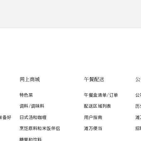
网上商城
午餐配送
公
特色菜
午餐盒清单/订单
公
调料/调味料
配送区域列表
历
准备好
日式汤和咖喱
用户指南
滩
烹饪原料和米饭伴侣
滩万便当
招
糖果和饮料