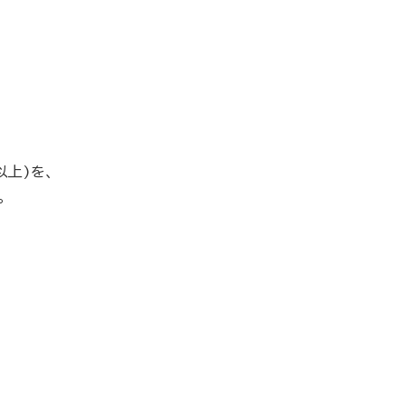
以上)を、
。