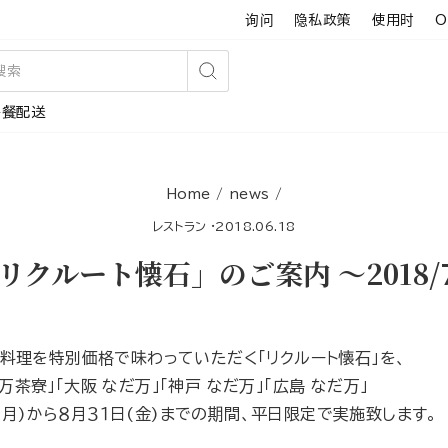
询问
隐私政策
使用时
O
搜
午餐配送
索
Home
/
news
/
レストラン
·
2018.06.18
クルート懐石」のご案内 〜2018/7
料理を特別価格で味わっていただく「リクルート懐石」を、
万茶寮」「大阪 なだ万」「神戸 なだ万」「広島 なだ万」
(月)から８月３１日(金)までの期間、平日限定で実施致します。