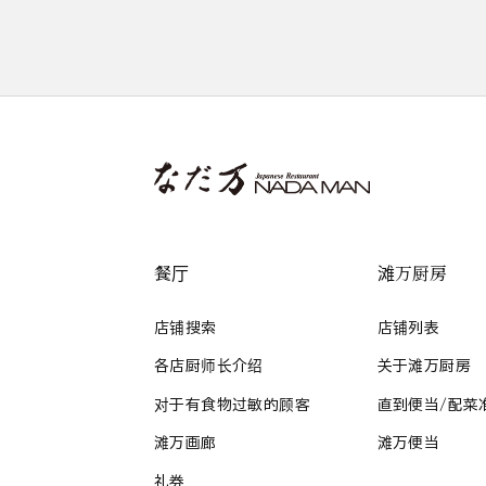
餐厅
滩万厨房
店铺搜索
店铺列表
各店厨师长介绍
关于滩万厨房
对于有食物过敏的顾客
直到便当/配菜
滩万画廊
滩万便当
礼券