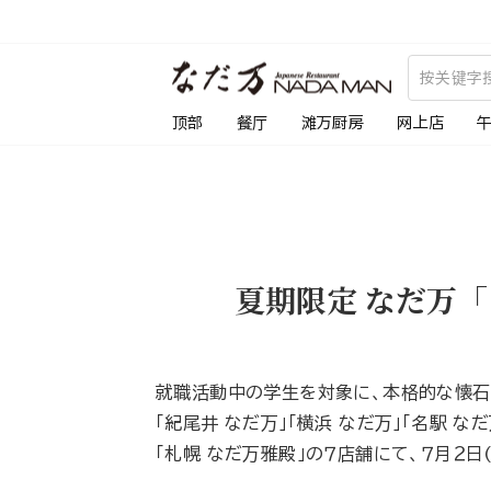
跳
到
内
容
顶部
餐厅
滩万厨房
网上店
夏期限定 なだ万「リ
就職活動中の学生を対象に、本格的な懐石
「紀尾井 なだ万」「横浜 なだ万」「名駅 なだ
「札幌 なだ万雅殿」の７店舗にて、７月２日