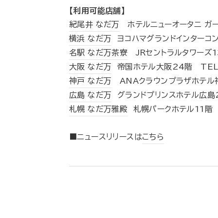
【利用可能店舗】
紀尾井 なだ万
ホテルニューオータニ ガーデ
横浜 なだ万
ヨコハマグランドインターコンチ
名駅 なだ万茶寮
JRセントラルタワーズ13階
大阪 なだ万
帝国ホテル大阪24階 TEL：0
神戸 なだ万
ANAクラウンプラザホテル神戸
広島 なだ万
グランドプリンスホテル広島20
札幌 なだ万雅殿
札幌パークホテル11階 TE
■ニュースリリースは
こちら