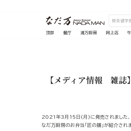
跳
到
内
容
顶部
餐厅
滩万厨房
网上店
【メディア情報 雑誌
2021年3月15日(月)に発売されました
なだ万厨房のお弁当｢匠の膳｣が紹介され