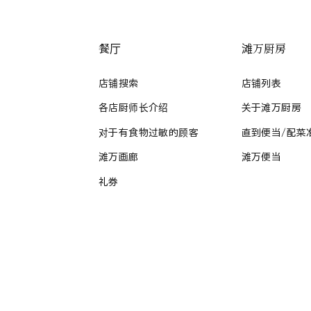
餐厅
滩万厨房
店铺搜索
店铺列表
各店厨师长介绍
关于滩万厨房
对于有食物过敏的顾客
直到便当/配菜
滩万画廊
滩万便当
礼券