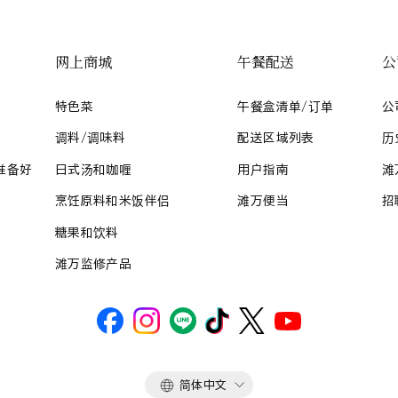
网上商城
午餐配送
公
特色菜
午餐盒清单/订单
公
调料/调味料
配送区域列表
历
准备好
日式汤和咖喱
用户指南
滩
烹饪原料和米饭伴侣
滩万便当
招
糖果和饮料
滩万监修产品
语
简体中文