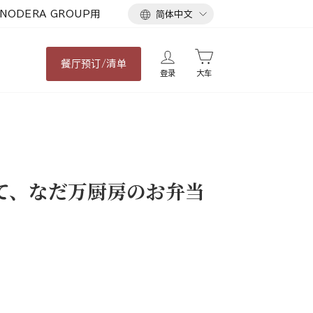
语
NODERA GROUP用
简体中文
言
餐厅
预订/清单
登录
大车
て、なだ万厨房のお弁当