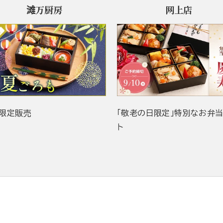
滩万厨房
网上店
限定販売
「敬老の日限定」特別なお弁
ト