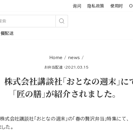
询问
隐私政策
使用时
O
搜
午餐配送
索
Home
/
news
/
お弁当配達
·
2021.03.15
】株式会社講談社｢おとなの週末｣に
｢匠の膳｣が紹介されました。
、株式会社講談社｢おとなの週末｣の「春の贅沢弁当」特集にて、
ました。