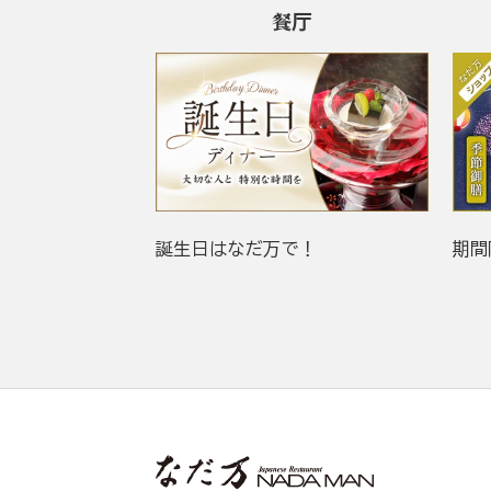
餐厅
誕生日はなだ万で！
期間