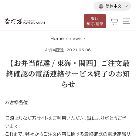
语
跳
简体中文
言
到
餐厅
内
大车
网
预订/清单
容
Home
/
news
/
お弁当配達
·
2021.05.06
【お弁当配達 / 東海・関西】ご注文最
終確認の電話連絡サービス終了のお知
らせ
お客様各位
日頃よりなだ万サイトをご利用いただき、誠にありがとうござ
います。
これまで、弊社からご注文内容に関する最終確認の電話連絡サ