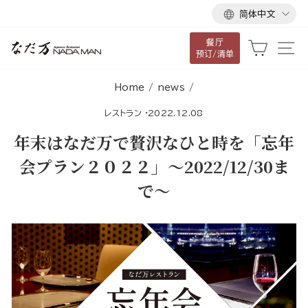
语
跳
简体中文
言
到
餐厅
内
大车
网
预订/清单
容
Home
/
news
/
レストラン
·
2022.12.08
年末はなだ万で贅沢なひと時を「忘年
会プラン２０２２」～2022/12/30ま
で～