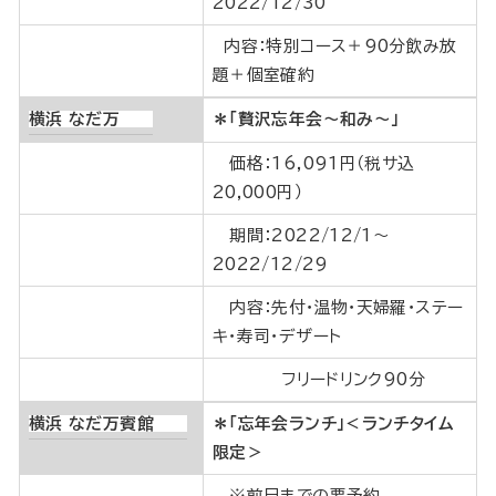
2022/12/30
内容：特別コース＋90分飲み放
題＋個室確約
横浜 なだ万
＊「贅沢忘年会～和み～」
価格：16,091円（税サ込
20,000円）
期間：2022/12/1～
2022/12/29
内容：先付・温物・天婦羅・ステー
キ・寿司・デザート
フリードリンク90分
横浜 なだ万賓館
＊「忘年会ランチ」＜ランチタイム
限定＞
※前日までの要予約