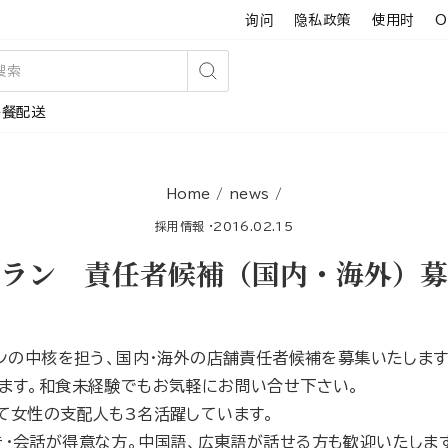
询问
隐私政策
使用时
O
搜
午餐配送
索
Home
/
news
/
採用情報
·
2016.02.15
トラン 責任者候補（国内・海外）募
ランの中核を担う、国内・海外の店舗責任者候補を募集いたします
ます。和食未経験でもお気軽にお問い合せ下さい。
て女性の支配人も3名活躍しています。
・会話が得意な方。中国語、広東語が話せる方も歓迎いたしま