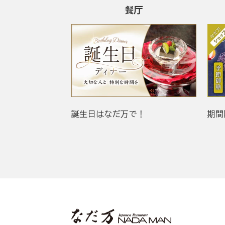
餐厅
誕生日はなだ万で！
期間