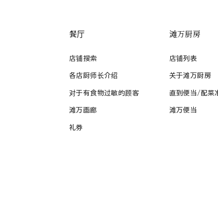
餐厅
滩万厨房
店铺搜索
店铺列表
各店厨师长介绍
关于滩万厨房
对于有食物过敏的顾客
直到便当/配菜
滩万画廊
滩万便当
礼券