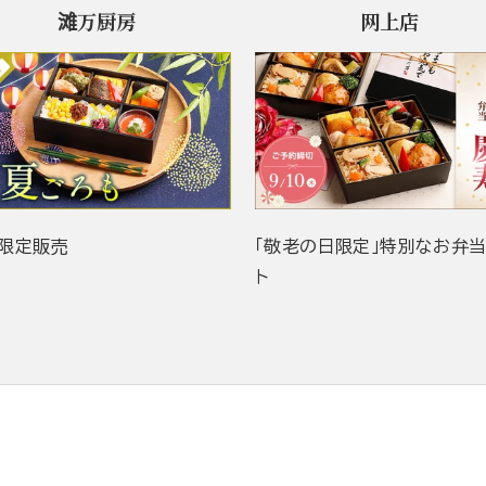
滩万厨房
网上店
限定販売
「敬老の日限定」特別なお弁
ト