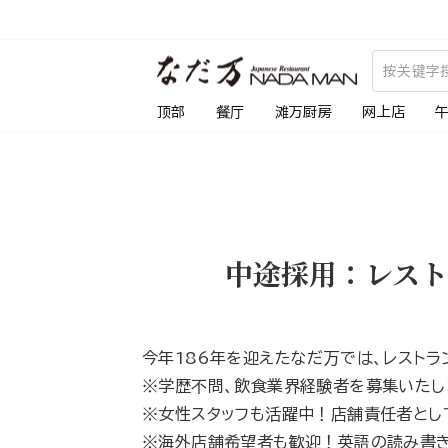
跳
到
内
容
顶部
餐厅
滩万厨房
网上店
中途採用：レス
今年186年を迎えたなだ万では、レスト
※学歴不問、飲食業界経験者を募集いたし
※女性スタッフも活躍中！店舗責任者とし
※海外店舗希望者も歓迎！英語の読み書き