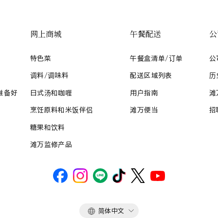
网上商城
午餐配送
公
特色菜
午餐盒清单/订单
公
调料/调味料
配送区域列表
历
准备好
日式汤和咖喱
用户指南
滩
烹饪原料和米饭伴侣
滩万便当
招
糖果和饮料
滩万监修产品
语
简体中文