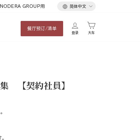
语
NODERA GROUP用
简体中文
言
餐厅
预订/清单
登录
大车
集 【契約社員】
。
す。