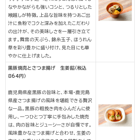
なやかながらも強いコシと、つるりとした
喉越しが特徴。上品な旨味を持つあご出
汁に魚粉でコクと深みを加えたこだわり
の出汁が、その美味しさを一層引き立て
ます。舞茸の天ぷら、錦糸玉子、ほうれん
草を彩り豊かに盛り付け、見た目にも華
やかに仕上げました。
黒豚焼売とさつま揚げ 生姜餡（税込
864円）
鹿児島県産黒豚の旨味と、本場・鹿児島
県産さつま揚げの風味を堪能できる贅沢
な一品。黒豚の粗挽き肉をふんだんに使
用し、一つひとつ丁寧に手包みした焼売
は、肉の旨味とジューシーさが自慢です。
風味豊かなさつま揚げと合わせ、生姜の