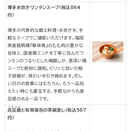
博多水炊きワンタンスープ（税込864
円）
博多の代表的な郷土料理・水炊きを、手
軽なスープでご堪能いただけます。福岡
県産銘柄鶏『華味鳥』のもも肉の豊かな
旨味と、国産鶏ミンチを丁寧に包んだワ
ンタンのつるりとした喉越しが、奥深い鶏
スープと絶妙に調和。ピリッと効いた柚
子胡椒が、味わいを引き締めます。忙し
い日のお食事にはもちろん、もう一品加
えたい時にも重宝する、手軽ながらも満
足感のある一品です。
ごとうふ
呉豆腐
と有明海苔の茶碗蒸し（税込567
円）