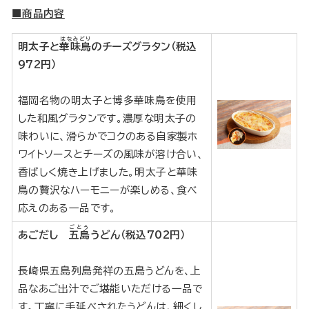
■商品内容
はなみどり
明太子と
華味鳥
のチーズグラタン（税込
972円）
福岡名物の明太子と博多華味鳥を使用
した和風グラタンです。濃厚な明太子の
味わいに、滑らかでコクのある自家製ホ
ワイトソースとチーズの風味が溶け合い、
香ばしく焼き上げました。明太子と華味
鳥の贅沢なハーモニーが楽しめる、食べ
応えのある一品です。
ごとう
あごだし
五島
うどん（税込702円）
長崎県五島列島発祥の五島うどんを、上
品なあご出汁でご堪能いただける一品で
す。丁寧に手延べされたうどんは、細くし