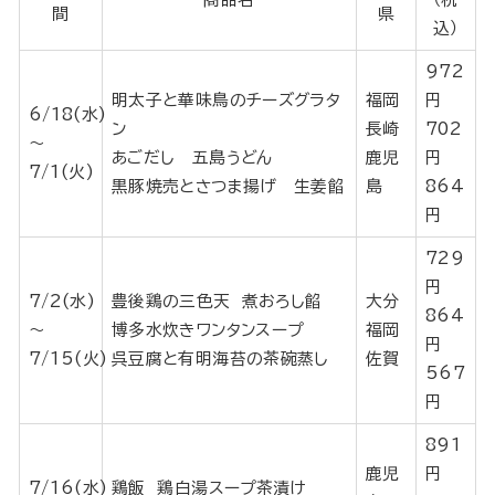
間
県
込）
972
明太子と華味鳥のチーズグラタ
福岡
円
6/18(水)
ン
長崎
702
～
あごだし 五島うどん
鹿児
円
7/1(火)
黒豚焼売とさつま揚げ 生姜餡
島
864
円
729
円
7/2(水)
豊後鶏の三色天 煮おろし餡
大分
864
～
博多水炊きワンタンスープ
福岡
円
7/15(火)
呉豆腐と有明海苔の茶碗蒸し
佐賀
567
円
891
鹿児
円
7/16(水)
鶏飯 鶏白湯スープ茶漬け