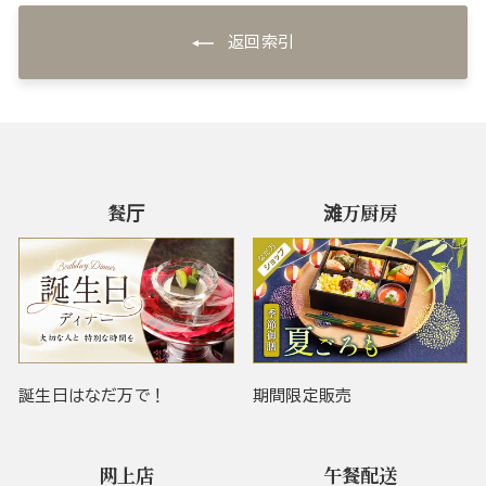
返回索引
餐厅
滩万厨房
誕生日はなだ万で！
期間限定販売
网上店
午餐配送