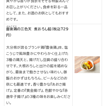
爽やかな香りが食欲をそそる特製あんで
お召し上がりください。食卓を彩る一品
として、また、お酒のお供としてもおすす
めです。
ぶんごどり
豊後鶏
の三色天 煮おろし餡（税込729
円）
大分県が誇るブランド鶏『豊後鶏』を、塩
こうじで風味豊かにやわらかく仕上げた
3種の鶏天と、揚げだし豆腐の盛り合わ
せです。大根おろしと出汁の餡を絡めな
がら、最後まで飽きさせない味わい。御
飯のおかずはもちろん、ビールなどのお
供にも最適です。香り豊かな『あおさ揚
げ』、定番の『黄金揚げ』、色鮮やかな『赤
唐辛子揚げ』の3種の味をお楽しみくださ
い。