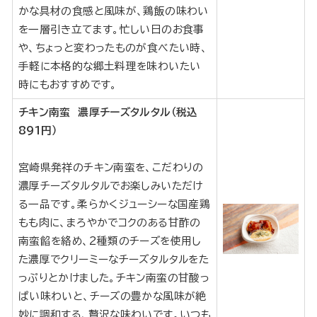
かな具材の食感と風味が、鶏飯の味わい
を一層引き立てます。忙しい日のお食事
や、ちょっと変わったものが食べたい時、
手軽に本格的な郷土料理を味わいたい
時にもおすすめです。
チキン南蛮 濃厚チーズタルタル（税込
891円）
宮崎県発祥のチキン南蛮を、こだわりの
濃厚チーズタルタルでお楽しみいただけ
る一品です。柔らかくジューシーな国産鶏
もも肉に、まろやかでコクのある甘酢の
南蛮餡を絡め、2種類のチーズを使用し
た濃厚でクリーミーなチーズタルタルをた
っぷりとかけました。チキン南蛮の甘酸っ
ぱい味わいと、チーズの豊かな風味が絶
妙に調和する、贅沢な味わいです。いつも