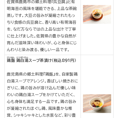
佐賀県鹿島市の郷土料理『呉豆腐』と有
明海苔の風味を堪能できる、上品な茶碗
蒸しです。大豆の旨みが凝縮されたもっ
ちり食感の呉豆腐と、香り高い有明海苔
を、なだ万ならではの上品な出汁で丁寧
に仕上げました。佐賀県の豊かな自然が
育んだ滋味深い味わいが、心と身体にじ
んわりと染み渡る、優しい一品です。
けいはん
とりぱいたん
鶏飯
鶏白湯
スープ茶漬け（税込891円）
鹿児島県の郷土料理『鶏飯』を、自家製鶏
白湯スープでアレンジ。香ばしい焼きおに
ぎりに、鶏の旨みが溶け込んだ優しい味
わいの鶏白湯スープをかけていただく、
心も身体も満足する一品です。鶏の旨み
が凝縮されたほぐし鶏、風味豊かな椎
茸、シャキシャキとした水菜など、彩り豊