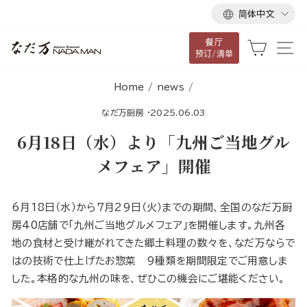
语
跳
简体中文
言
到
餐厅
内
大车
网
预订/清单
容
Home
/
news
/
なだ万厨房
·
2025.06.03
6月18日（水）より「九州ご当地グル
メフェア」開催
6月18日（水）から7月29日（火）までの期間、全国のなだ万厨
房40店舗で「九州ご当地グルメフェア」を開催します。九州各
地の食材と受け継がれてきた郷土料理の数々を、なだ万ならで
はの技術で仕上げたお惣菜 9種類を期間限定でご用意しま
した。本格的な九州の味を、ぜひこの機会にご堪能ください。