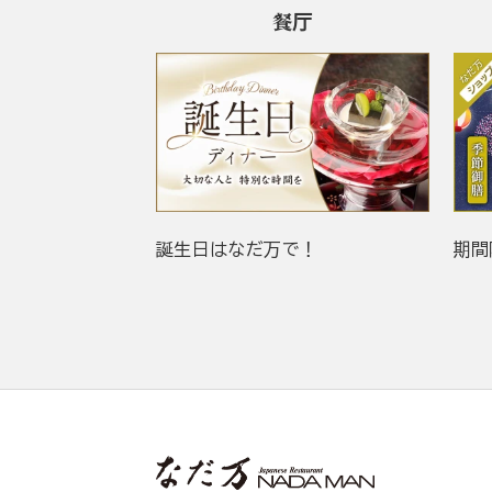
餐厅
誕生日はなだ万で！
期間