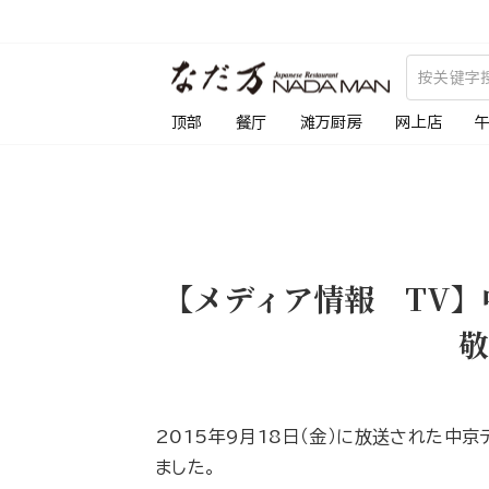
跳
到
内
容
顶部
餐厅
滩万厨房
网上店
【メディア情報 TV
敬
2015年9月18日（金）に放送された中
ました。