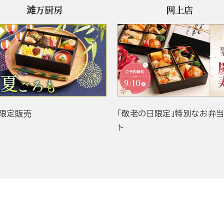
滩万厨房
网上店
限定販売
「敬老の日限定」特別なお弁
ト