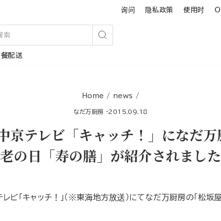
询问
隐私政策
使用时
O
搜
午餐配送
索
Home
/
news
/
なだ万厨房
·
2015.09.18
】中京テレビ「キャッチ！」になだ万
老の日「寿の膳」が紹介されました
京テレビ「キャッチ！」（※東海地方放送）にてなだ万厨房の「松坂