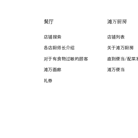
餐厅
滩万厨房
店铺搜索
店铺列表
各店厨师长介绍
关于滩万厨房
对于有食物过敏的顾客
直到便当/配菜
滩万画廊
滩万便当
礼券