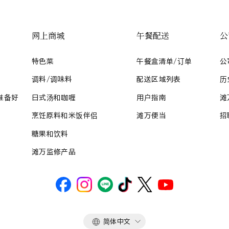
网上商城
午餐配送
公
特色菜
午餐盒清单/订单
公
调料/调味料
配送区域列表
历
准备好
日式汤和咖喱
用户指南
滩
烹饪原料和米饭伴侣
滩万便当
招
糖果和饮料
滩万监修产品
语
简体中文