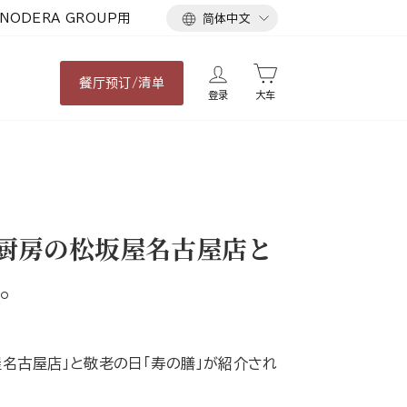
语
NODERA GROUP用
简体中文
言
餐厅
预订/清单
登录
大车
厨房の松坂屋名古屋店と
。
屋名古屋店」と敬老の日「寿の膳」が紹介され