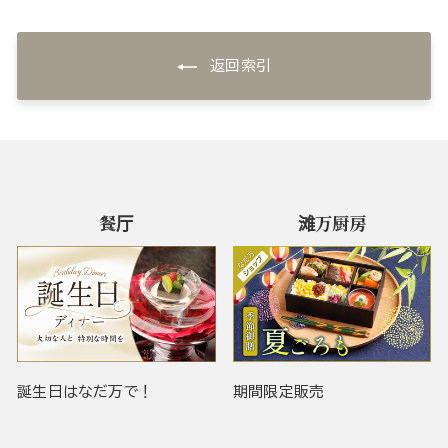
返回索引
餐厅
滩万厨房
誕生日はなだ万で！
期間限定販売