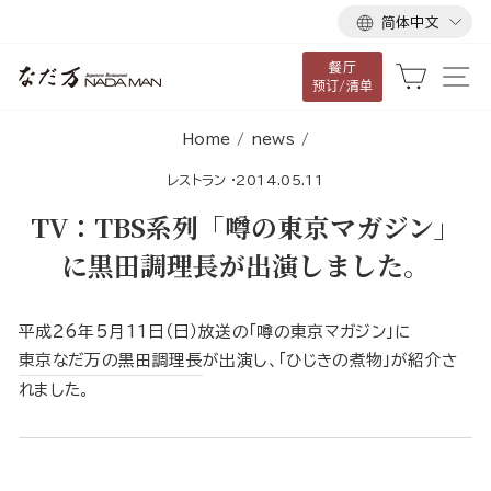
语
跳
简体中文
言
到
餐厅
内
大车
网
预订/清单
容
Home
/
news
/
レストラン
·
2014.05.11
TV：TBS系列「噂の東京マガジン」
に黒田調理長が出演しました。
平成26年5月11日（日）放送の「噂の東京マガジン」に
東京なだ万の黒田調理長
が出演し、「ひじきの煮物」が紹介さ
れました。