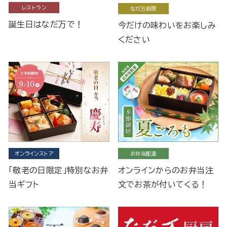
レストラン
なだ万厨房
誕生日はなだ万で！
今だけの味わいをお楽しみ
ください
オンラインストア
お弁当配達
「敬老の日限定」特別なお弁
オンラインからのお弁当注
当ギフト
文でお茶が付いてくる！