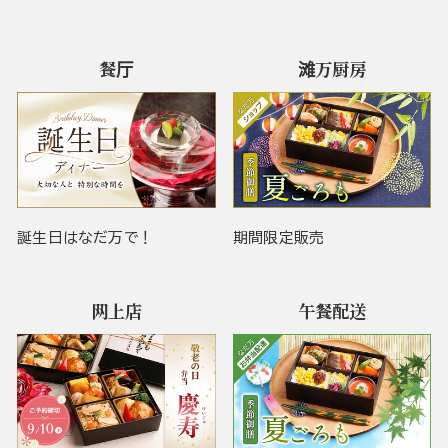
餐厅
滩万厨房
誕生日はなだ万で！
期間限定販売
网上店
午餐配送