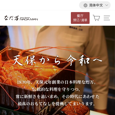
语
跳
简体中文
言
到
餐厅
内
な
大车
网
预订/清单
容
だ
万
1830年、天保元年創業の日本料理なだ万。
伝統的な料理を守りつつ、
常に新鮮さを追い求め、その時代にあわせた
最高のおもてなしを提供してまいります。