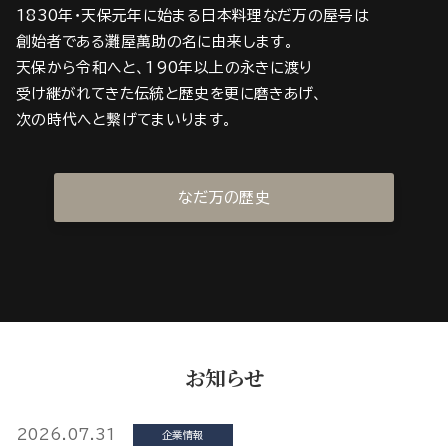
1830年・天保元年に始まる日本料理なだ万の屋号は
創始者である灘屋萬助の名に由来します。
天保から令和へと、190年以上の永きに渡り
受け継がれてきた伝統と歴史を更に磨きあげ、
次の時代へと繋げてまいります。
なだ万の歴史
お知らせ
2026.07.31
企業情報