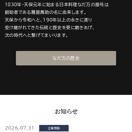
1830年・天保元年に始まる日本料理なだ万の屋号は
創始者である灘屋萬助の名に由来します。
天保から令和へと、190年以上の永きに渡り
受け継がれてきた伝統と歴史を更に磨きあげ、
次の時代へと繋げてまいります。
なだ万の歴史
お知らせ
2026.07.31
企業情報