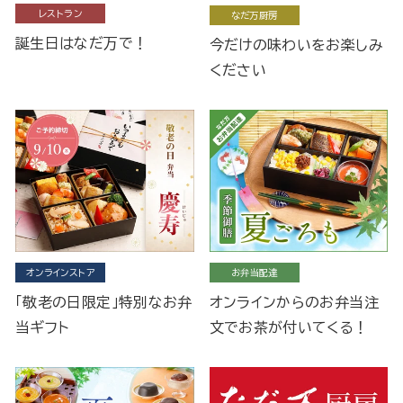
レストラン
なだ万厨房
誕生日はなだ万で！
今だけの味わいをお楽しみ
ください
オンラインストア
お弁当配達
「敬老の日限定」特別なお弁
オンラインからのお弁当注
当ギフト
文でお茶が付いてくる！