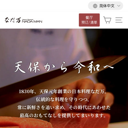
语
跳
简体中文
言
到
餐厅
内
な
大车
网
预订/清单
容
だ
万
1830年、天保元年創業の日本料理なだ万。
伝統的な料理を守りつつ、
常に新鮮さを追い求め、その時代にあわせた
最高のおもてなしを提供してまいります。