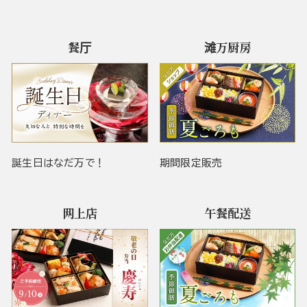
餐厅
滩万厨房
誕生日はなだ万で！
期間限定販売
网上店
午餐配送