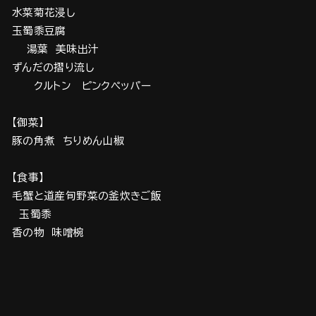
水菜菊花浸し
玉蜀黍豆腐
湯葉 美味出汁
ずんだの摺り流し
クルトン ピンクペッパー
【御菜】
豚の角煮 ちりめん山椒
【食事】
毛蟹と道産旬野菜の釜炊きご飯
玉蜀黍
香の物 味噌椀