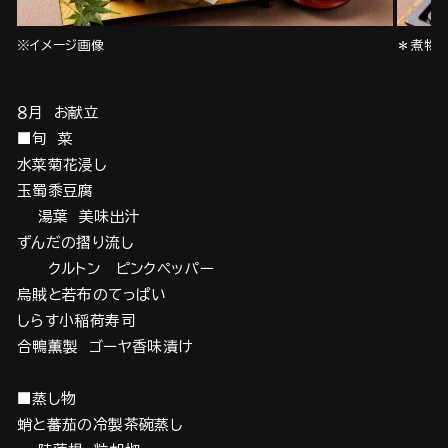
※イメージ画像
＊煮物 
８月 お献立
■旬 菜
水菜菊花浸し
玉蜀黍豆腐
湯葉 美味出汁
ずんだの摺り流し
クルトン ピンクペッパー
烏賊と若布のてっぱい
しらす小稲荷寿司
合鴨薫製 ゴーヤ香味漬け
■蒸し物
蛸と蕃茄の冷製茶碗蒸し