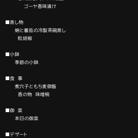
ゴーヤ香味漬け
■蒸し物
蛸と蕃茄の冷製茶碗蒸し
粒胡椒
■小鉢
季節の小鉢
■食 事
煮穴子ともち麦御飯
香の物 味噌椀
■御 菜
本日の御菜
■デザート