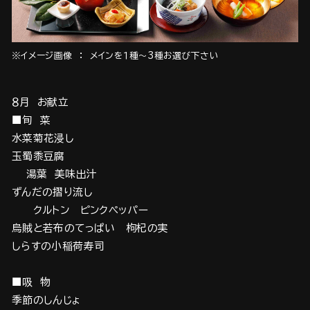
※イメージ画像 ： メインを１種～3種お選び下さい
８月 お献立
■旬 菜
水菜菊花浸し
玉蜀黍豆腐
湯葉 美味出汁
ずんだの摺り流し
クルトン ピンクペッパー
烏賊と若布のてっぱい 枸杞の実
しらすの小稲荷寿司
■吸 物
季節のしんじょ