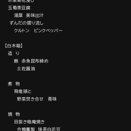
水菜菊花浸し
玉蜀黍豆腐
湯葉 美味出汁
ずんだの摺り流し
クルトン ピンクペッパー
【白木箱】
造 り
鮪 赤魚昆布締め
土佐醤油
煮 物
飛竜頭と
野菜焚き合せ 青味
焼 物
目抜き柚庵焼き
合鴨薫製 抹茶白花豆