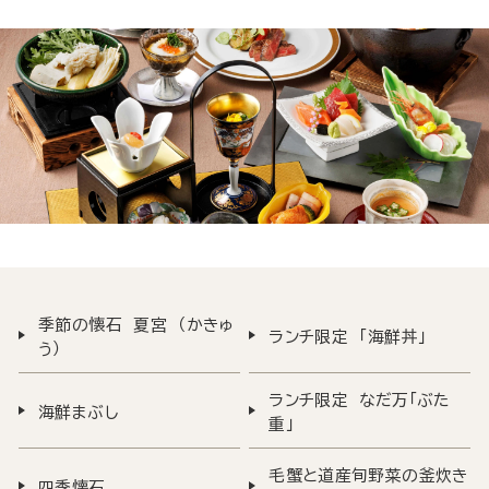
季節の懐石 夏宮 （かきゅ
ランチ限定 「海鮮丼」
う）
ランチ限定 なだ万「ぶた
海鮮まぶし
重」
毛蟹と道産旬野菜の釜炊き
四季懐石