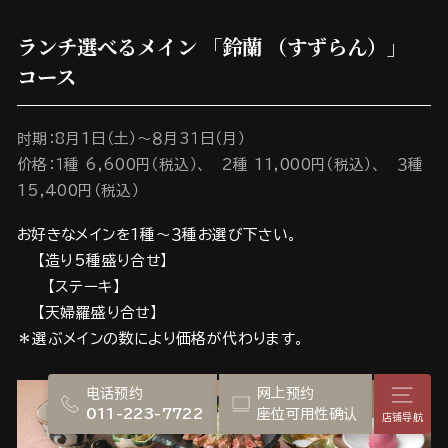
ランチ選べるメイン 「鈴蘭 （すずらん）」
コース
时期：8月1日（土）～８月3１日（月）
价格：１種 6,600円（税込）、 2種 11,000円（税込）、 ３種
15,400円（税込）
お好きなメインを1種～３種お選び下さい。
【造り5種盛り合せ】
【ステーキ】
【天婦羅盛り合せ】
＊選ぶメインの数により価格が代わります。
电话预约
网上预约
店铺
011-223-7722
座位可用性确认
店铺导航