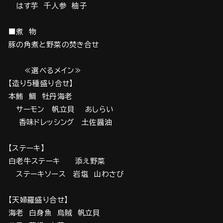
はす芋 千人参 柚子
■煮 物
豚の角煮と野菜の焚き合せ
≪選べるメイン≫
【造り5種盛り合せ】
本鮪 鯛 牡丹海老
サーモン 帆立貝 あしらい
香味ドレッシング 土佐醤油
【ステーキ】
白老牛ステーキ 添え野菜
ステーキソース 岩塩 山わさび
【天婦羅盛り合せ】
海老 白身魚 烏賊 帆立貝