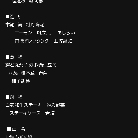
陸蓮根 粒胡椒
■造 り
本鮪 鯛 牡丹海老
サーモン 帆立貝 あしらい
香味ドレッシング 土佐醤油
■煮 物
鱧と丸茄子の小鍋仕立て
豆腐 榎木茸 春菊
柚子胡椒
■焼 物
白老和牛ステーキ 添え野菜
ステーキソース 岩塩
■止 肴
沖縄もずく酢