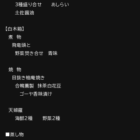
3種盛り合せ あしらい
土佐醤油
【白木箱】
煮 物
飛竜頭と
野菜焚き合せ 青味
焼 物
目抜き柚庵焼き
合鴨薫製 抹茶白花豆
ゴーヤ香味漬け
天婦羅
海鮮2種 野菜2種
■蒸し物