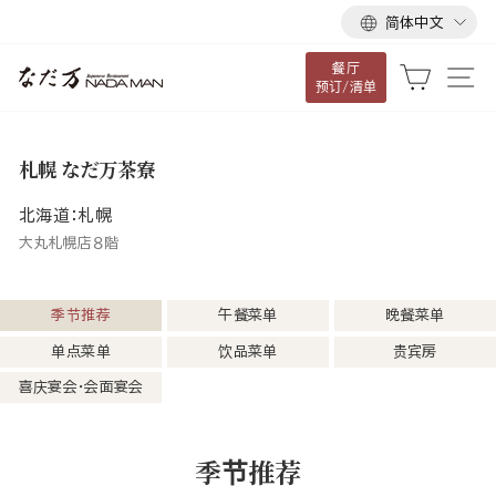
语
跳
简体中文
言
到
餐厅
内
大车
网
预订/清单
容
札幌 なだ万茶寮
北海道：札幌
大丸札幌店８階
季节推荐
午餐菜单
晚餐菜单
单点菜单
饮品菜单
贵宾房
喜庆宴会・会面宴会
季节推荐