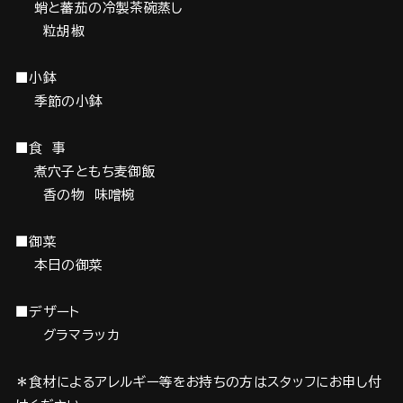
蛸と蕃茄の冷製茶碗蒸し
粒胡椒
■小鉢
季節の小鉢
■食 事
煮穴子ともち麦御飯
香の物 味噌椀
■御菜
本日の御菜
■デザート
グラマラッカ
＊食材によるアレルギー等をお持ちの方はスタッフにお申し付