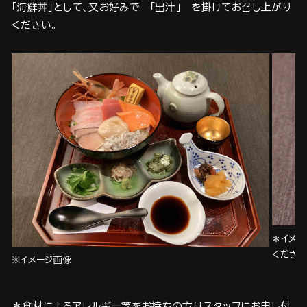
「海鮮丼」として、又お好みで 「出汁」 を掛けてお召し上がり
ください。
＊イメー
くださ
※イメージ画像
＊食材によるアレルギー等をお持ちの方はスタッフにお申し付