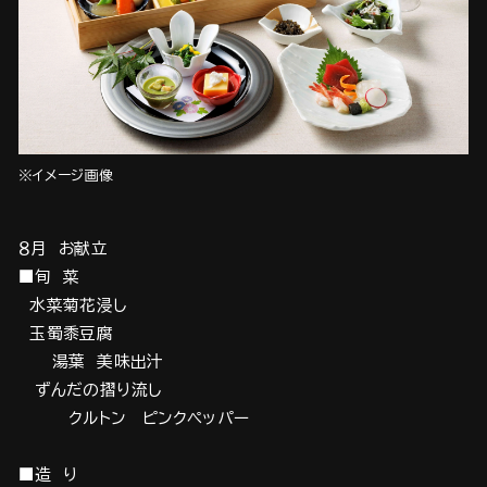
※イメージ画像
８月 お献立
■旬 菜
水菜菊花浸し
玉蜀黍豆腐
湯葉 美味出汁
ずんだの摺り流し
クルトン ピンクペッパー
■造 り