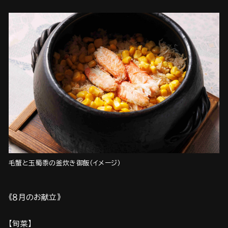
毛蟹と玉蜀黍の釜炊き御飯（イメージ）
《８月のお献立》
【旬菜】