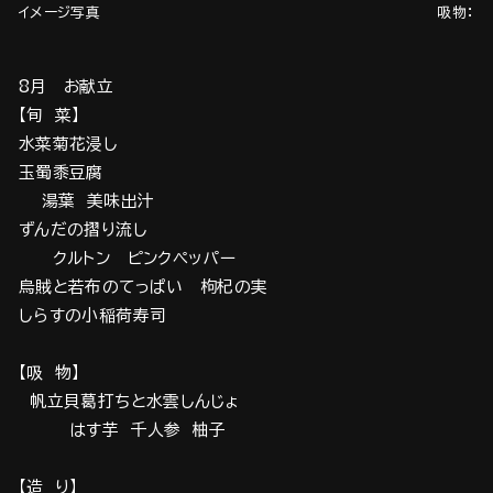
イメージ写真
吸物：帆
8月 お献立
【旬 菜】
水菜菊花浸し
玉蜀黍豆腐
湯葉 美味出汁
ずんだの摺り流し
クルトン ピンクペッパー
烏賊と若布のてっぱい 枸杞の実
しらすの小稲荷寿司
【吸 物】
帆立貝葛打ちと水雲しんじょ
はす芋 千人参 柚子
【造 り】