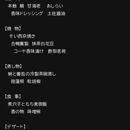
本鮪 鯛 甘海老 あしらい
香味ドレッシング 土佐醤油
【焼 物】
そい西京焼き
合鴨薫製 抹茶白花豆
コーヤ香味漬け 酢取茗荷
【蒸し物】
蛸と蕃茄の冷製茶碗蒸し
陸蓮根 粒胡椒
【食 事】
煮穴子ともち麦御飯
香の物 味噌椀
【デザート】