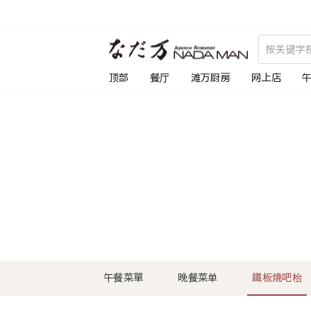
跳
到
内
容
顶部
餐厅
滩万厨房
网上店
午餐菜單
晚餐菜单
鐵板燒吧枱