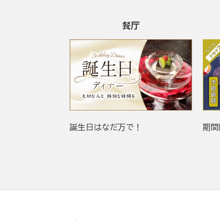
餐厅
誕生日はなだ万で！
期間