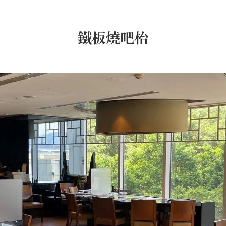
鐵板燒吧枱