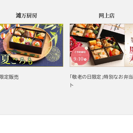
滩万厨房
网上店
限定販売
「敬老の日限定」特別なお弁
ト