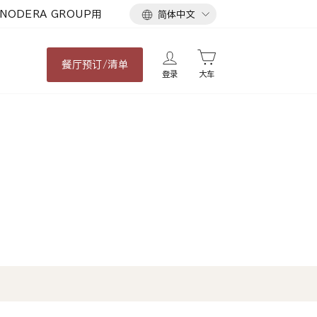
语
NODERA GROUP用
简体中文
言
餐厅
预订/清单
登录
大车