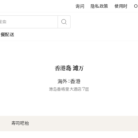
询问
隐私政策
使用时
O
搜
午餐配送
索
香港岛 滩万
海外：香港
港岛香格里大酒店7层
寿司吧枱