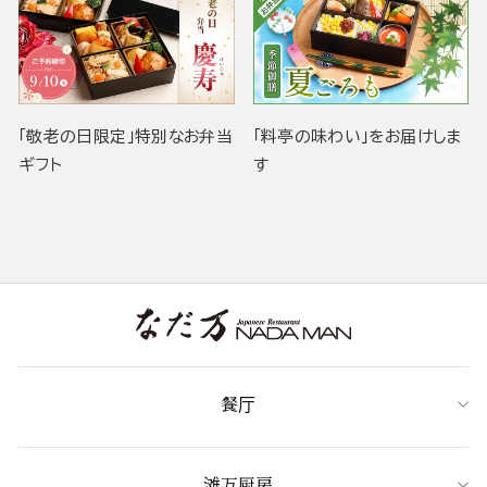
「敬老の日限定」特別なお弁当
「料亭の味わい」をお届けしま
ギフト
す
餐厅
滩万厨房