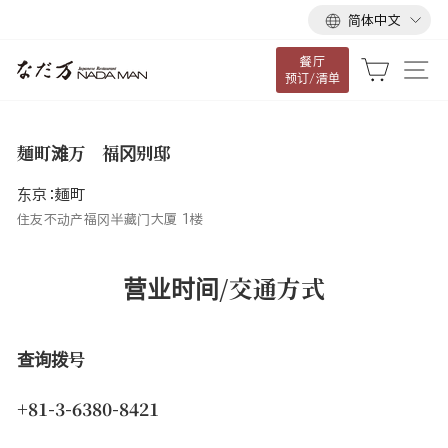
语
跳
简体中文
言
到
餐厅
内
大车
网
预订/清单
容
麺町滩万 福冈别邸
东京：麺町
住友不动产福冈半藏门大厦 1楼
营业时间/交通方式
查询拨号
+81-3-6380-8421