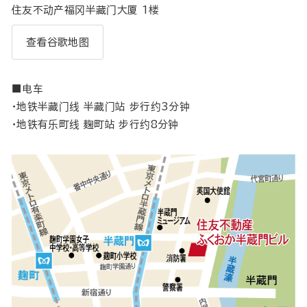
住友不动产福冈半藏门大厦 1楼
查看谷歌地图
■电车
・地铁半藏门线 半藏门站 步行约3分钟
・地铁有乐町线 麹町站 步行约8分钟