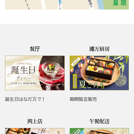
餐厅
滩万厨房
誕生日はなだ万で！
期間限定販売
网上店
午餐配送