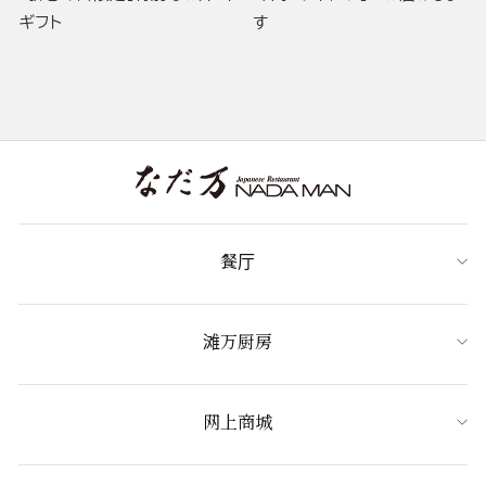
ギフト
す
餐厅
滩万厨房
网上商城