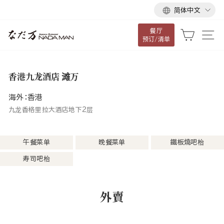
语
跳
简体中文
言
到
餐厅
内
大车
网
预订/清单
容
香港九龙酒店 滩万
海外：香港
九龙香格里拉大酒店地下2层
午餐菜单
晚餐菜单
鐵板燒吧枱
寿司吧枱
外賣