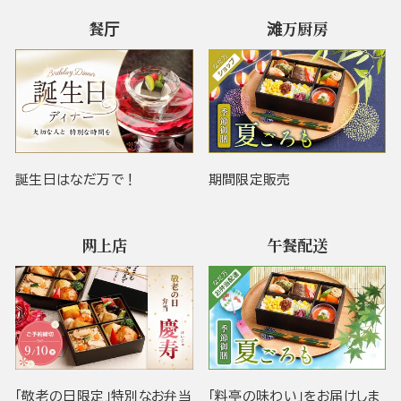
餐厅
滩万厨房
誕生日はなだ万で！
期間限定販売
网上店
午餐配送
「敬老の日限定」特別なお弁当
「料亭の味わい」をお届けしま