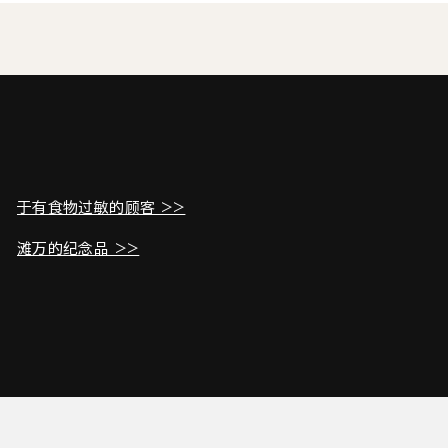
于有食物过敏的顾客 >>
滩万的纪念品 >>