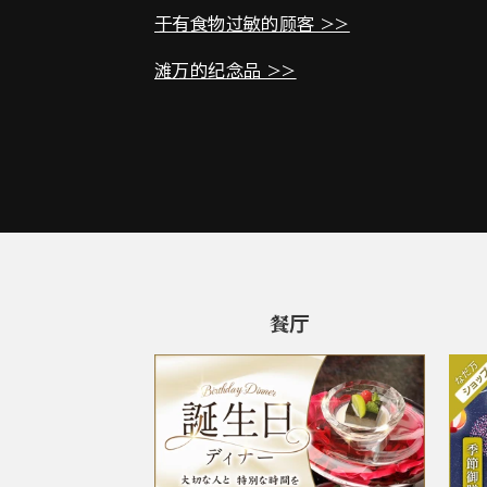
于有食物过敏的顾客 >>
滩万的纪念品 >>
餐厅