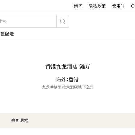
询问
隐私政策
使用时
O
搜
午餐配送
索
香港九龙酒店 滩万
海外：香港
九龙香格里拉大酒店地下2层
寿司吧枱