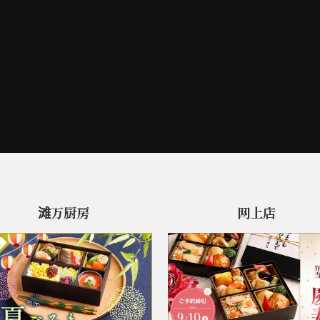
滩万厨房
网上店