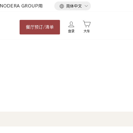
语
NODERA GROUP用
简体中文
言
餐厅
预订/清单
登录
大车