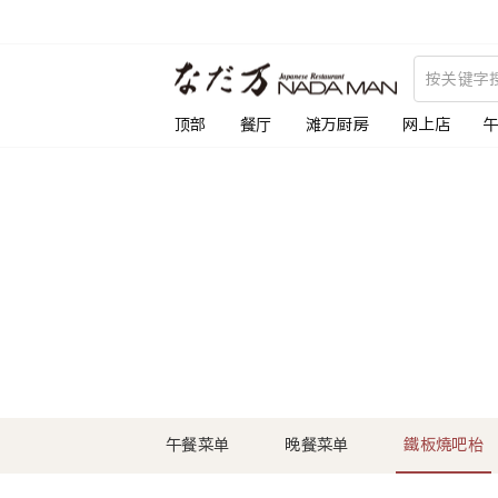
跳
到
内
容
顶部
餐厅
滩万厨房
网上店
午餐菜单
晚餐菜单
鐵板燒吧枱