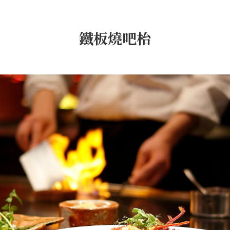
鐵板燒吧枱