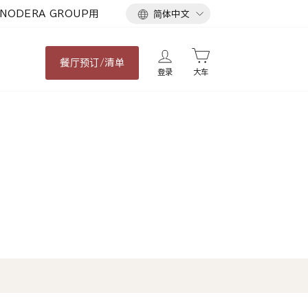
语
NODERA GROUP用
简体中文
言
餐厅
预订/清单
登录
大车