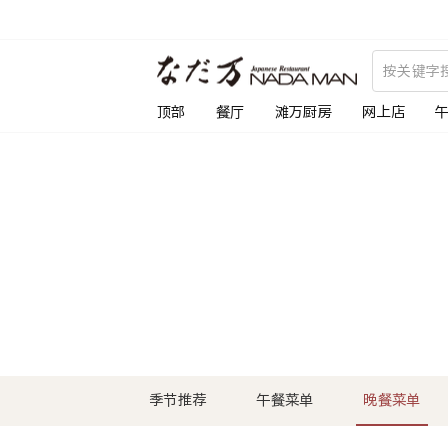
跳
到
内
容
顶部
餐厅
滩万厨房
网上店
季节推荐
午餐菜单
晚餐菜单