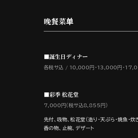
晚餐菜单
■誕生日ディナー
各税サ込
10,000円・13,000円・17,
■彩季 松花堂
7,000円（税サ込8,855円）
先付、吸物、松花堂（造り・天ぷら・焼魚・炊
香の物、止椀、デザート