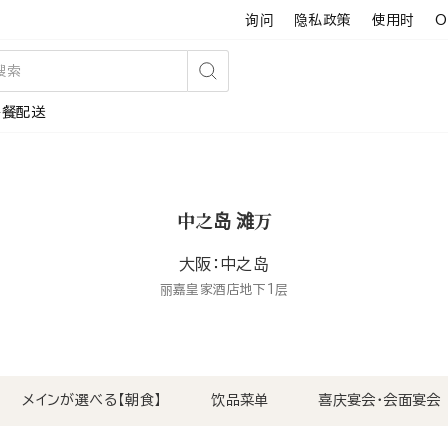
询问
隐私政策
使用时
O
搜
午餐配送
索
中之岛 滩万
大阪：中之岛
丽嘉皇家酒店地下1层
メインが選べる【朝食】
饮品菜单
喜庆宴会・会面宴会