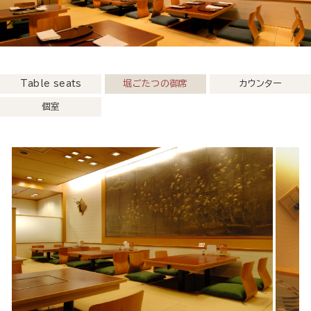
Table seats
堀ごたつの御席
カウンター
個室