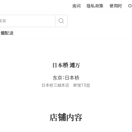
询问
隐私政策
使用时
O
搜
午餐配送
索
日本桥 滩万
东京：日本桥
日本桥三越本店 新馆10层
店铺内容