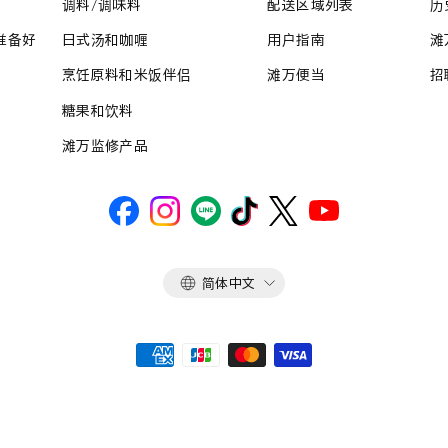
调料/调味料
配送区域列表
历
准备好
日式汤和咖喱
用户指南
滩
烹饪原料和米饭伴侣
滩万便当
招
糖果和饮料
滩万监修产品
语
简体中文
言