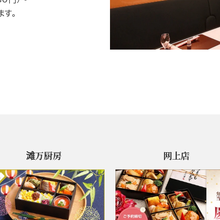
ます。
滩万厨房
网上店