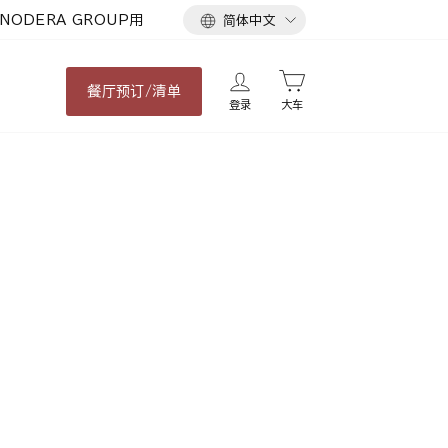
语
NODERA GROUP用
简体中文
言
餐厅
预订/清单
登录
大车