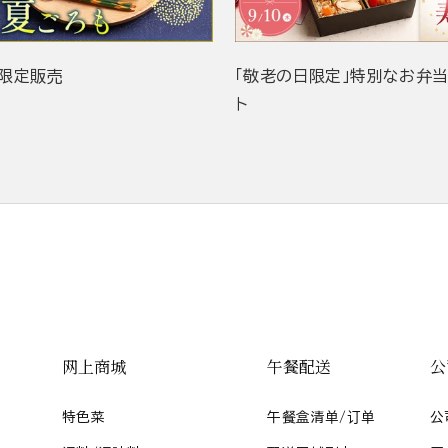
限定販売
「敬老の日限定」特別なお弁
ト
网上商城
午餐配送
公
特色菜
午餐盒清单/订单
公