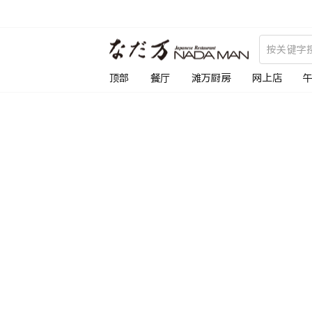
跳
到
内
容
顶部
餐厅
滩万厨房
网上店