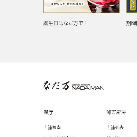
誕生日はなだ万で！
期間
餐厅
滩万厨房
店铺搜索
店铺列表