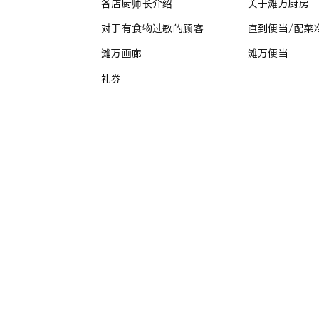
各店厨师长介绍
关于滩万厨房
对于有食物过敏的顾客
直到便当/配菜
滩万画廊
滩万便当
礼券