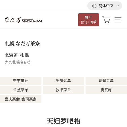
语
跳
简体中文
言
到
餐厅
内
大车
网
预订/清单
容
札幌 なだ万茶寮
北海道：札幌
大丸札幌店８階
季节推荐
午餐菜单
晚餐菜单
单点菜单
饮品菜单
贵宾房
喜庆宴会・会面宴会
天妇罗吧枱