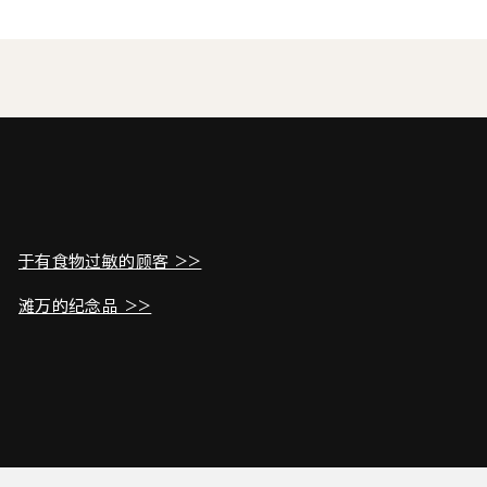
于有食物过敏的顾客 >>
滩万的纪念品 >>