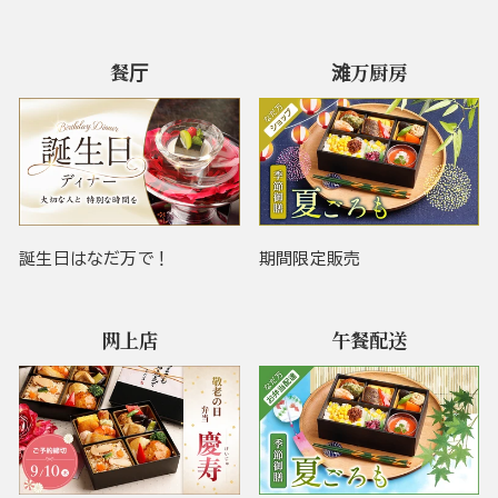
餐厅
滩万厨房
誕生日はなだ万で！
期間限定販売
网上店
午餐配送