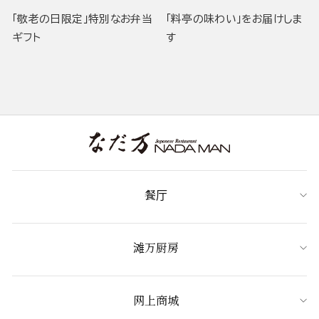
「敬老の日限定」特別なお弁当
「料亭の味わい」をお届けしま
ギフト
す
餐厅
滩万厨房
网上商城