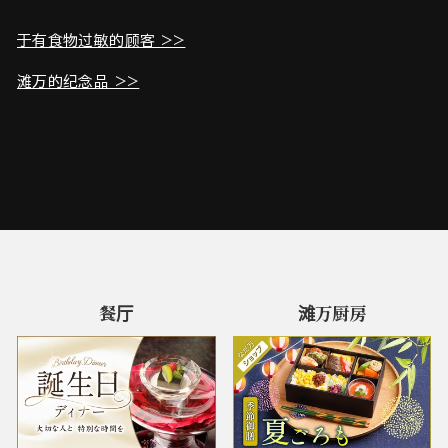
于有食物过敏的顾客 >>
滩万的纪念品 >>
餐厅
滩万厨房