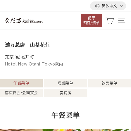
语
跳
简体中文
言
到
餐厅
内
大车
网
预订/清单
容
滩万总店 山茶花荘
东京：纪尾井町
Hotel New Otani Tokyo院内
午餐菜单
晚餐菜单
饮品菜单
喜庆宴会・会面宴会
贵宾房
午餐菜单