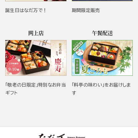
誕生日はなだ万で！
期間限定販売
网上店
午餐配送
「敬老の日限定」特別なお弁当
「料亭の味わい」をお届けしま
ギフト
す