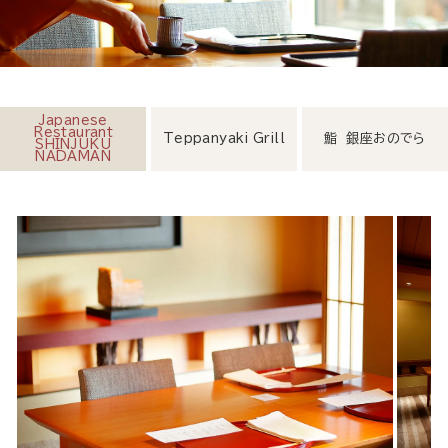
Japanese
Restaurant
Teppanyaki Grill
鮨 銀座おのでら
SHINJUKU
NADAMAN