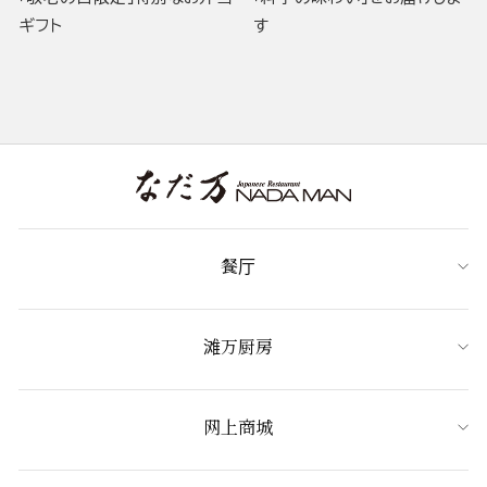
ギフト
す
餐厅
滩万厨房
网上商城