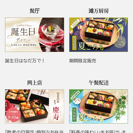
餐厅
滩万厨房
誕生日はなだ万で！
期間限定販売
网上店
午餐配送
「敬老の日限定」特別なお弁当
「料亭の味わい」をお届けしま