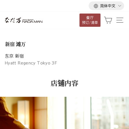
语
跳
简体中文
言
到
餐厅
内
大车
网
预订/清单
容
新宿 滩万
东京 新宿
Hyatt Regency Tokyo 3F
店铺内容